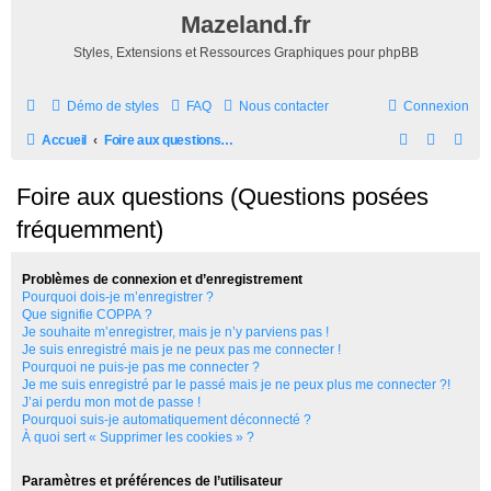
Mazeland.fr
Styles, Extensions et Ressources Graphiques pour phpBB
Démo de styles
FAQ
Nous contacter
Connexion
R
Accueil
Foire aux questions (Questions posées fréquemment)
e
Foire aux questions (Questions posées
c
fréquemment)
h
e
Problèmes de connexion et d’enregistrement
r
Pourquoi dois-je m’enregistrer ?
c
Que signifie COPPA ?
Je souhaite m’enregistrer, mais je n’y parviens pas !
h
Je suis enregistré mais je ne peux pas me connecter !
Pourquoi ne puis-je pas me connecter ?
e
Je me suis enregistré par le passé mais je ne peux plus me connecter ?!
r
J’ai perdu mon mot de passe !
Pourquoi suis-je automatiquement déconnecté ?
À quoi sert « Supprimer les cookies » ?
Paramètres et préférences de l’utilisateur