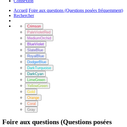
Connexion
Accueil
Foire aux questions (Questions posées fréquemment)
Rechercher
Crimson
PaleVioletRed
MediumOrchid
BlueViolet
SlateBlue
RoyalBlue
DodgerBlue
DarkTurquoise
DarkCyan
LimeGreen
YellowGreen
Gold
Orange
Coral
Gray
Foire aux questions (Questions posées