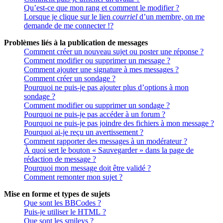
Qu’est-ce que mon rang et comment le modifier ?
Lorsque je clique sur le lien
courriel
d’un membre, on me
demande de me connecter !?
Problèmes liés à la publication de messages
Comment créer un nouveau sujet ou poster une réponse ?
Comment modifier ou supprimer un message ?
Comment ajouter une signature à mes messages ?
Comment créer un sondage ?
Pourquoi ne puis-je pas ajouter plus d’options à mon
sondage ?
Comment modifier ou supprimer un sondage ?
Pourquoi ne puis-je pas accéder à un forum ?
Pourquoi ne puis-je pas joindre des fichiers à mon message ?
Pourquoi ai-je reçu un avertissement ?
Comment rapporter des messages à un modérateur ?
À quoi sert le bouton « Sauvegarder » dans la page de
rédaction de message ?
Pourquoi mon message doit être validé ?
Comment remonter mon sujet ?
Mise en forme et types de sujets
Que sont les BBCodes ?
Puis-je utiliser le HTML ?
Que sont les smileys ?