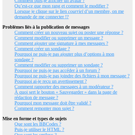
Comment puis-je afficher un avatar ?
Qu’est-ce que mon rang et comment le modifier ?
Lorsque je clique sur le lien
courriel
d’un membre, on me
demande de me connecter !?
Problèmes liés à la publication de messages
Comment créer un nouveau sujet ou poster une réponse ?
Comment modifier ou supprimer un message ?
Comment ajouter une signature à mes messages ?
Comment créer un sondage ?
Pourquoi ne puis-je pas ajouter plus d’options à mon
sondage ?
Comment modifier ou supprimer un sondage ?
Pourquoi ne puis-je pas accéder à un forum ?
Pourquoi ne puis-je pas joindre des fichiers à mon message ?
Pourquoi ai-je reçu un avertissement ?
Comment rapporter des messages à un modérateur ?
À quoi sert le bouton « Sauvegarder » dans la page de
rédaction de message ?
Pourquoi mon message doit être validé ?
Comment remonter mon sujet ?
Mise en forme et types de sujets
Que sont les BBCodes ?
Puis-je utiliser le HTML ?
Que sont les smileys ?