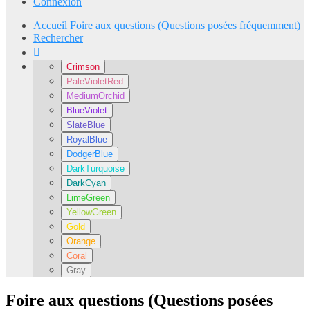
Connexion
Accueil
Foire aux questions (Questions posées fréquemment)
Rechercher
Crimson
PaleVioletRed
MediumOrchid
BlueViolet
SlateBlue
RoyalBlue
DodgerBlue
DarkTurquoise
DarkCyan
LimeGreen
YellowGreen
Gold
Orange
Coral
Gray
Foire aux questions (Questions posées