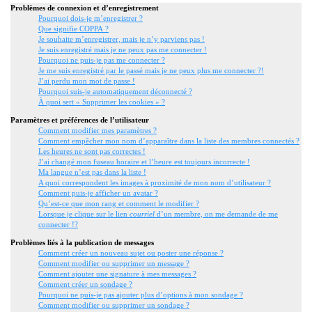
Problèmes de connexion et d’enregistrement
Pourquoi dois-je m’enregistrer ?
Que signifie COPPA ?
Je souhaite m’enregistrer, mais je n’y parviens pas !
Je suis enregistré mais je ne peux pas me connecter !
Pourquoi ne puis-je pas me connecter ?
Je me suis enregistré par le passé mais je ne peux plus me connecter ?!
J’ai perdu mon mot de passe !
Pourquoi suis-je automatiquement déconnecté ?
À quoi sert « Supprimer les cookies » ?
Paramètres et préférences de l’utilisateur
Comment modifier mes paramètres ?
Comment empêcher mon nom d’apparaître dans la liste des membres connectés ?
Les heures ne sont pas correctes !
J’ai changé mon fuseau horaire et l’heure est toujours incorrecte !
Ma langue n’est pas dans la liste !
A quoi correspondent les images à proximité de mon nom d’utilisateur ?
Comment puis-je afficher un avatar ?
Qu’est-ce que mon rang et comment le modifier ?
Lorsque je clique sur le lien
courriel
d’un membre, on me demande de me
connecter !?
Problèmes liés à la publication de messages
Comment créer un nouveau sujet ou poster une réponse ?
Comment modifier ou supprimer un message ?
Comment ajouter une signature à mes messages ?
Comment créer un sondage ?
Pourquoi ne puis-je pas ajouter plus d’options à mon sondage ?
Comment modifier ou supprimer un sondage ?