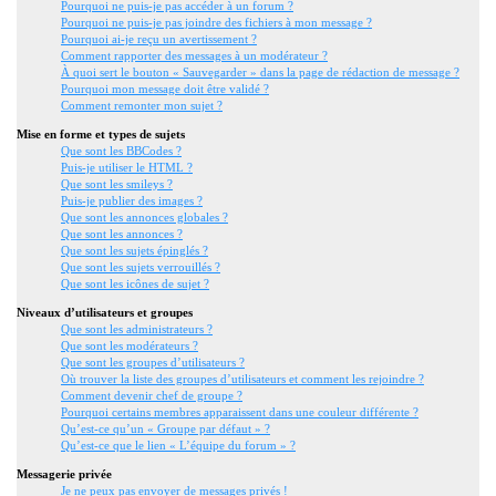
Pourquoi ne puis-je pas accéder à un forum ?
Pourquoi ne puis-je pas joindre des fichiers à mon message ?
Pourquoi ai-je reçu un avertissement ?
Comment rapporter des messages à un modérateur ?
À quoi sert le bouton « Sauvegarder » dans la page de rédaction de message ?
Pourquoi mon message doit être validé ?
Comment remonter mon sujet ?
Mise en forme et types de sujets
Que sont les BBCodes ?
Puis-je utiliser le HTML ?
Que sont les smileys ?
Puis-je publier des images ?
Que sont les annonces globales ?
Que sont les annonces ?
Que sont les sujets épinglés ?
Que sont les sujets verrouillés ?
Que sont les icônes de sujet ?
Niveaux d’utilisateurs et groupes
Que sont les administrateurs ?
Que sont les modérateurs ?
Que sont les groupes d’utilisateurs ?
Où trouver la liste des groupes d’utilisateurs et comment les rejoindre ?
Comment devenir chef de groupe ?
Pourquoi certains membres apparaissent dans une couleur différente ?
Qu’est-ce qu’un « Groupe par défaut » ?
Qu’est-ce que le lien « L’équipe du forum » ?
Messagerie privée
Je ne peux pas envoyer de messages privés !