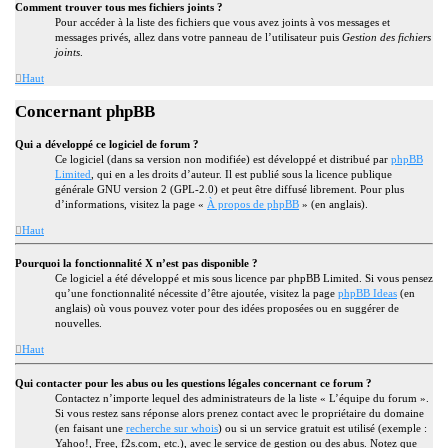
Comment trouver tous mes fichiers joints ?
Pour accéder à la liste des fichiers que vous avez joints à vos messages et
messages privés, allez dans votre panneau de l’utilisateur puis
Gestion des fichiers
joints
.
Haut
Concernant phpBB
Qui a développé ce logiciel de forum ?
Ce logiciel (dans sa version non modifiée) est développé et distribué par
phpBB
Limited
, qui en a les droits d’auteur. Il est publié sous la licence publique
générale GNU version 2 (GPL-2.0) et peut être diffusé librement. Pour plus
d’informations, visitez la page «
À propos de phpBB
» (en anglais).
Haut
Pourquoi la fonctionnalité X n’est pas disponible ?
Ce logiciel a été développé et mis sous licence par phpBB Limited. Si vous pensez
qu’une fonctionnalité nécessite d’être ajoutée, visitez la page
phpBB Ideas
(en
anglais) où vous pouvez voter pour des idées proposées ou en suggérer de
nouvelles.
Haut
Qui contacter pour les abus ou les questions légales concernant ce forum ?
Contactez n’importe lequel des administrateurs de la liste « L’équipe du forum ».
Si vous restez sans réponse alors prenez contact avec le propriétaire du domaine
(en faisant une
recherche sur whois
) ou si un service gratuit est utilisé (exemple :
Yahoo!, Free, f2s.com, etc.), avec le service de gestion ou des abus. Notez que