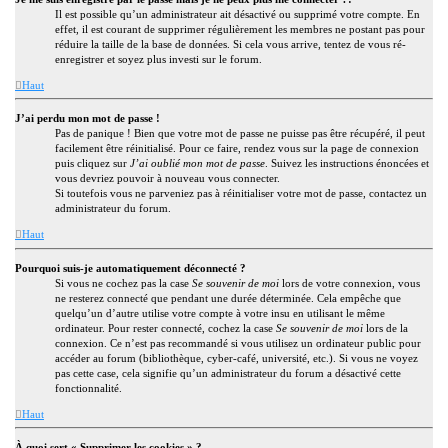
Il est possible qu’un administrateur ait désactivé ou supprimé votre compte. En
effet, il est courant de supprimer régulièrement les membres ne postant pas pour
réduire la taille de la base de données. Si cela vous arrive, tentez de vous ré-
enregistrer et soyez plus investi sur le forum.
Haut
J’ai perdu mon mot de passe !
Pas de panique ! Bien que votre mot de passe ne puisse pas être récupéré, il peut
facilement être réinitialisé. Pour ce faire, rendez vous sur la page de connexion
puis cliquez sur
J’ai oublié mon mot de passe
. Suivez les instructions énoncées et
vous devriez pouvoir à nouveau vous connecter.
Si toutefois vous ne parveniez pas à réinitialiser votre mot de passe, contactez un
administrateur du forum.
Haut
Pourquoi suis-je automatiquement déconnecté ?
Si vous ne cochez pas la case
Se souvenir de moi
lors de votre connexion, vous
ne resterez connecté que pendant une durée déterminée. Cela empêche que
quelqu’un d’autre utilise votre compte à votre insu en utilisant le même
ordinateur. Pour rester connecté, cochez la case
Se souvenir de moi
lors de la
connexion. Ce n’est pas recommandé si vous utilisez un ordinateur public pour
accéder au forum (bibliothèque, cyber-café, université, etc.). Si vous ne voyez
pas cette case, cela signifie qu’un administrateur du forum a désactivé cette
fonctionnalité.
Haut
À quoi sert « Supprimer les cookies » ?