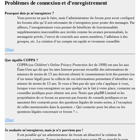
Problèmes de connexion et d’enregistrement
Pourquoi dois-je m’enregistrer ?
Vous pouvez ne pas le faire, mais l’administrateur du forum peut avoir configuré
les forums afin qu’il soit nécessaire de s’enregistrer pour poster des messages. Par
ailleurs, l’enregistrement vous permet de bénéficier de fonctionnalités
supplémentaires inaccessibles aux invités comme les avatars personnalisés, la
messagerie privée, l’envoi de courriels aux autres membres, l’adhésion à des
groupes, etc. La création d’un compte est rapide et vivement conseillée.
Haut
Que signifie COPPA ?
COPPA (ou
Children’s Online Privacy Protection Act
de 1998) est une loi aux
États-Unis qui dit que les sites Internet pouvant recueillir des informations de
mineurs de moins de 13 ans doivent obtenir le consentement écrit des parents (ou
d’un tuteur légal) pour la collecte de ces informations permettant d’identifier un
mineur de moins de 13 ans. Si vous n’êtes pas sûr que cela s’applique à vous,
lorsque vous vous enregistrez ou que quelqu’un le fait à votre place, contactez un
conseiller juridique pour obtenir son avis. Notez que phpBB Limited et les
propriétaires de ce forum ne peuvent pas fournir de conseils juridiques et ne
sauraient être contactés pour des questions légales de toutes sortes, à l’exception
de celles mentionnées dans la question « Qui contacter pour les abus ou les
questions légales concernant ce forum ? ».
Haut
Je souhaite m’enregistrer, mais je n’y parviens pas !
Il est possible qu’un administrateur du forum ait désactivé la création de
nouveaux comptes. Il peut également avoir banni votre IP ou interdit le nom