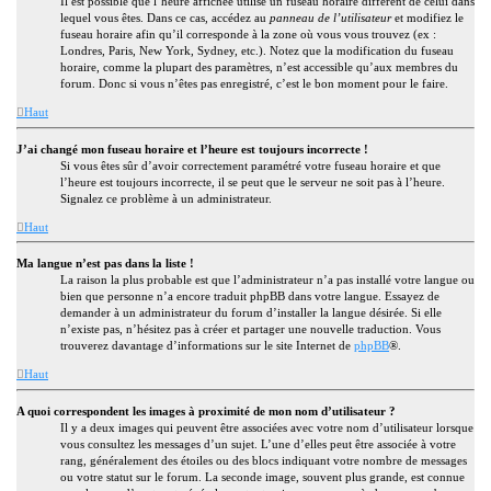
Il est possible que l’heure affichée utilise un fuseau horaire différent de celui dans
lequel vous êtes. Dans ce cas, accédez au
panneau de l’utilisateur
et modifiez le
fuseau horaire afin qu’il corresponde à la zone où vous vous trouvez (ex :
Londres, Paris, New York, Sydney, etc.). Notez que la modification du fuseau
horaire, comme la plupart des paramètres, n’est accessible qu’aux membres du
forum. Donc si vous n’êtes pas enregistré, c’est le bon moment pour le faire.
Haut
J’ai changé mon fuseau horaire et l’heure est toujours incorrecte !
Si vous êtes sûr d’avoir correctement paramétré votre fuseau horaire et que
l’heure est toujours incorrecte, il se peut que le serveur ne soit pas à l’heure.
Signalez ce problème à un administrateur.
Haut
Ma langue n’est pas dans la liste !
La raison la plus probable est que l’administrateur n’a pas installé votre langue ou
bien que personne n’a encore traduit phpBB dans votre langue. Essayez de
demander à un administrateur du forum d’installer la langue désirée. Si elle
n’existe pas, n’hésitez pas à créer et partager une nouvelle traduction. Vous
trouverez davantage d’informations sur le site Internet de
phpBB
®.
Haut
A quoi correspondent les images à proximité de mon nom d’utilisateur ?
Il y a deux images qui peuvent être associées avec votre nom d’utilisateur lorsque
vous consultez les messages d’un sujet. L’une d’elles peut être associée à votre
rang, généralement des étoiles ou des blocs indiquant votre nombre de messages
ou votre statut sur le forum. La seconde image, souvent plus grande, est connue