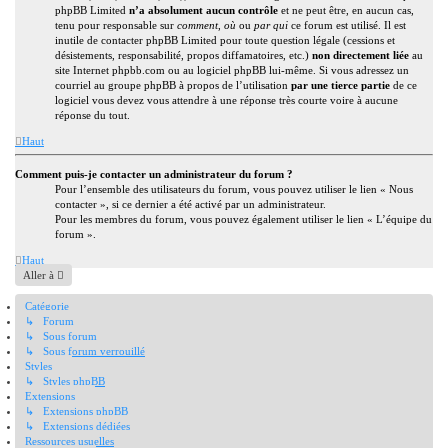
phpBB Limited
n’a absolument aucun contrôle
et ne peut être, en aucun cas,
tenu pour responsable sur
comment
,
où
ou
par qui
ce forum est utilisé. Il est
inutile de contacter phpBB Limited pour toute question légale (cessions et
désistements, responsabilité, propos diffamatoires, etc.)
non directement liée
au
site Internet phpbb.com ou au logiciel phpBB lui-même. Si vous adressez un
courriel au groupe phpBB à propos de l’utilisation
par une tierce partie
de ce
logiciel vous devez vous attendre à une réponse très courte voire à aucune
réponse du tout.
Haut
Comment puis-je contacter un administrateur du forum ?
Pour l’ensemble des utilisateurs du forum, vous pouvez utiliser le lien « Nous
contacter », si ce dernier a été activé par un administrateur.
Pour les membres du forum, vous pouvez également utiliser le lien « L’équipe du
forum ».
Haut
Aller à
Catégorie
↳ Forum
↳ Sous forum
↳ Sous forum verrouillé
Styles
↳ Styles phpBB
Extensions
↳ Extensions phpBB
↳ Extensions dédiées
Ressources usuelles