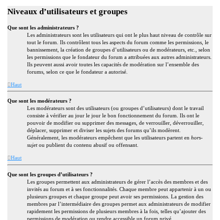
Niveaux d’utilisateurs et groupes
Que sont les administrateurs ?
Les administrateurs sont les utilisateurs qui ont le plus haut niveau de contrôle sur
tout le forum. Ils contrôlent tous les aspects du forum comme les permissions, le
bannissement, la création de groupes d’utilisateurs ou de modérateurs, etc., selon
les permissions que le fondateur du forum a attribuées aux autres administrateurs.
Ils peuvent aussi avoir toutes les capacités de modération sur l’ensemble des
forums, selon ce que le fondateur a autorisé.
Haut
Que sont les modérateurs ?
Les modérateurs sont des utilisateurs (ou groupes d’utilisateurs) dont le travail
consiste à vérifier au jour le jour le bon fonctionnement du forum. Ils ont le
pouvoir de modifier ou supprimer des messages, de verrouiller, déverrouiller,
déplacer, supprimer et diviser les sujets des forums qu’ils modèrent.
Généralement, les modérateurs empêchent que les utilisateurs partent en
hors-
sujet
ou publient du contenu abusif ou offensant.
Haut
Que sont les groupes d’utilisateurs ?
Les groupes permettent aux administrateurs de gérer l’accès des membres et des
invités au forum et à ses fonctionnalités. Chaque membre peut appartenir à un ou
plusieurs groupes et chaque groupe peut avoir ses permissions. La gestion des
membres par l’intermédiaire des groupes permet aux administrateurs de modifier
rapidement les permissions de plusieurs membres à la fois, telles qu’ajouter des
permissions de modération ou rendre accessible un forum privé.