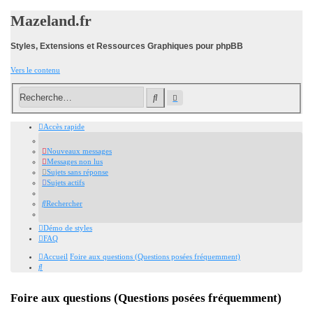
Mazeland.fr
Styles, Extensions et Ressources Graphiques pour phpBB
Vers le contenu
Recherche
Rechercher
avancée
Accès rapide
Nouveaux messages
Messages non lus
Sujets sans réponse
Sujets actifs
Rechercher
Démo de styles
FAQ
Accueil
Foire aux questions (Questions posées fréquemment)
Rechercher
Foire aux questions (Questions posées fréquemment)