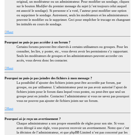
original, un modérateur ou un administrateur. Pour modifier un sondage, cliquez
sur le bouton
Modifier
du premier message du sujet (c’est toujours celui auquel
est associé le sondage). Si personne n’a voté, l’auteur peut modifier une option
ou supprimer le sondage. Autrement, seuls les modérateurs et les administrateurs
peuvent le modifier ou le supprimer. Ceci pour empêcher le trucage en changeant
les intitulés en cours de sondage.
Haut
Pourquoi ne puis-je pas accéder à un forum ?
Certains forums peuvent être réservés à certains utilisateurs ou groupes. Pour les
consulter, les lire, y poster, etc., vous devez avoir les permissions s’y rapportant.
Seuls les modérateurs de groupes et les administrateurs peuvent accorder ces
accès, vous devez donc les contacter.
Haut
Pourquoi ne puis-je pas joindre des fichiers à mon message ?
La possibilité d’ajouter des fichiers joints peut être accordée par forum, par
groupe, ou par utilisateur. L’administrateur peut ne pas avoir autorisé l’ajout de
fichiers joints pour le forum dans lequel vous postez, ou peut-être que seul un
groupe peut en joindre. Contactez l’administrateur si vous ne savez pas pourquoi
vous ne pouvez pas ajouter de fichiers joints sur un forum.
Haut
Pourquoi ai-je reçu un avertissement ?
Chaque administrateur a son propre ensemble de règles pour son site. Si vous
avez dérogé à une règle, vous pouvez recevoir un avertissement. Notez que c’est
la décision de l’administrateur, et que phpBB Limited n’est pas concerné par les