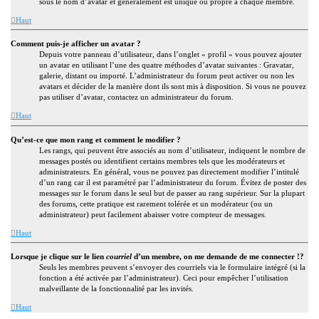
sous le nom d’avatar et généralement est unique ou propre à chaque membre.
Haut
Comment puis-je afficher un avatar ?
Depuis votre panneau d’utilisateur, dans l’onglet « profil » vous pouvez ajouter
un avatar en utilisant l’une des quatre méthodes d’avatar suivantes : Gravatar,
galerie, distant ou importé. L’administrateur du forum peut activer ou non les
avatars et décider de la manière dont ils sont mis à disposition. Si vous ne pouvez
pas utiliser d’avatar, contactez un administrateur du forum.
Haut
Qu’est-ce que mon rang et comment le modifier ?
Les rangs, qui peuvent être associés au nom d’utilisateur, indiquent le nombre de
messages postés ou identifient certains membres tels que les modérateurs et
administrateurs. En général, vous ne pouvez pas directement modifier l’intitulé
d’un rang car il est paramétré par l’administrateur du forum. Évitez de poster des
messages sur le forum dans le seul but de passer au rang supérieur. Sur la plupart
des forums, cette pratique est rarement tolérée et un modérateur (ou un
administrateur) peut facilement abaisser votre compteur de messages.
Haut
Lorsque je clique sur le lien
courriel
d’un membre, on me demande de me connecter !?
Seuls les membres peuvent s’envoyer des courriels via le formulaire intégré (si la
fonction a été activée par l’administrateur). Ceci pour empêcher l’utilisation
malveillante de la fonctionnalité par les invités.
Haut