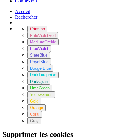
Connexion
Accueil
Rechercher
Crimson
PaleVioletRed
MediumOrchid
BlueViolet
SlateBlue
RoyalBlue
DodgerBlue
DarkTurquoise
DarkCyan
LimeGreen
YellowGreen
Gold
Orange
Coral
Gray
Supprimer les cookies