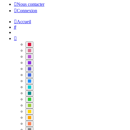
Nous contacter
Connexion
Accueil
Rechercher
Crimson
PaleVioletRed
MediumOrchid
BlueViolet
SlateBlue
RoyalBlue
DodgerBlue
DarkTurquoise
DarkCyan
LimeGreen
YellowGreen
Gold
Orange
Coral