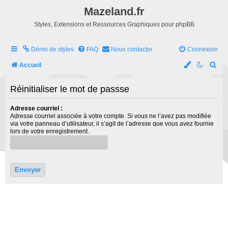
Mazeland.fr
Styles, Extensions et Ressources Graphiques pour phpBB
Démo de styles
FAQ
Nous contacter
Connexion
R
Accueil
e
Réinitialiser le mot de passse
c
h
Adresse courriel :
Adresse courriel associée à votre compte. Si vous ne l’avez pas modifiée
e
via votre panneau d’utilisateur, il s’agit de l’adresse que vous avez fournie
r
lors de votre enregistrement.
c
h
e
r