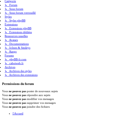
Catégorie
↳ Forum
↳ Sous forum
↳ Sous forum verrouillé
Styles
↳ Styles phpBB
Extensions
↳ Extensions phpBB
↳ Extensions dédiées
Ressources usuelles
↳ Avatars
↳ Documentations
↳ Icônes & Smileys
↳ Rangs
Forums
↳ phpBB-fr.com
↳ cabotweb.fr
Archives
↳ Archives des styles
↳ Archives des extensions
Permissions du forum
Vous
ne pouvez pas
poster de nouveaux sujets
Vous
ne pouvez pas
répondre aux sujets
Vous
ne pouvez pas
modifier vos messages
Vous
ne pouvez pas
supprimer vos messages
Vous
ne pouvez pas
joindre des fichiers
Accueil