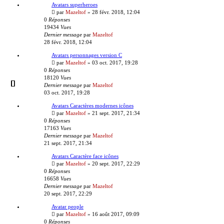
Avatars superheroes
par
Mazeltof
»
28 févr. 2018, 12:04
0
Réponses
19434
Vues
Dernier message
par
Mazeltof
28 févr. 2018, 12:04
Avatars personnages version C
par
Mazeltof
»
03 oct. 2017, 19:28
0
Réponses
18120
Vues
Dernier message
par
Mazeltof
03 oct. 2017, 19:28
Avatars Caractères modernes icônes
par
Mazeltof
»
21 sept. 2017, 21:34
0
Réponses
17163
Vues
Dernier message
par
Mazeltof
21 sept. 2017, 21:34
Avatars Caractère face icônes
par
Mazeltof
»
20 sept. 2017, 22:29
0
Réponses
16658
Vues
Dernier message
par
Mazeltof
20 sept. 2017, 22:29
Avatar people
par
Mazeltof
»
16 août 2017, 09:09
0
Réponses