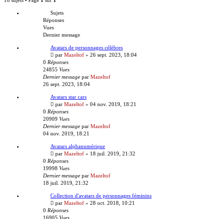
Sujets
Réponses
Vues
Dernier message
Avatars de personnages célèbres
par
Mazeltof
»
26 sept. 2023, 18:04
0
Réponses
24855
Vues
Dernier message
par
Mazeltof
26 sept. 2023, 18:04
Avatars star cars
par
Mazeltof
»
04 nov. 2019, 18:21
0
Réponses
20909
Vues
Dernier message
par
Mazeltof
04 nov. 2019, 18:21
Avatars alphanumérique
par
Mazeltof
»
18 juil. 2019, 21:32
0
Réponses
19998
Vues
Dernier message
par
Mazeltof
18 juil. 2019, 21:32
Collection d'avatars de personnages féminins
par
Mazeltof
»
28 oct. 2018, 10:21
0
Réponses
16905
Vues