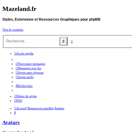
Mazeland.fr
Styles, Extensions et Ressources Graphiques pour phpBB
Vers le contenu
Recherche
Rechercher
avancée
Accès rapide
Nouveaux messages
Messages non lus
Sujets sans réponse
Sujets actifs
Rechercher
Démo de styles
FAQ
Accueil
Ressources usuelles
Avatars
Rechercher
Avatars
16 sujets • Page
1
sur
1