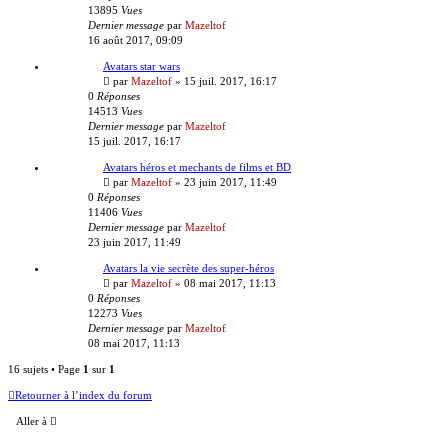
13895
Vues
Dernier message
par
Mazeltof
16 août 2017, 09:09
Avatars star wars
par
Mazeltof
»
15 juil. 2017, 16:17
0
Réponses
14513
Vues
Dernier message
par
Mazeltof
15 juil. 2017, 16:17
Avatars héros et mechants de films et BD
par
Mazeltof
»
23 juin 2017, 11:49
0
Réponses
11406
Vues
Dernier message
par
Mazeltof
23 juin 2017, 11:49
Avatars la vie secrète des super-héros
par
Mazeltof
»
08 mai 2017, 11:13
0
Réponses
12273
Vues
Dernier message
par
Mazeltof
08 mai 2017, 11:13
16 sujets • Page
1
sur
1
Retourner à l’index du forum
Aller à