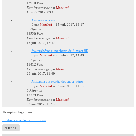
13910
Vues
Dernier message
par
Mazeltof
16 août 2017, 09:09
Avatars star wars
par
Mazeltof
»
15 juil. 2017, 16:17
0
Réponses
14520
Vues
Dernier message
par
Mazeltof
15 juil. 2017, 16:17
Avatars héros et mechants de films et BD
par
Mazeltof
»
23 juin 2017, 11:49
0
Réponses
11412
Vues
Dernier message
par
Mazeltof
23 juin 2017, 11:49
Avatars la vie secrète des super-héros
par
Mazeltof
»
08 mai 2017, 11:13
0
Réponses
12279
Vues
Dernier message
par
Mazeltof
08 mai 2017, 11:13
16 sujets • Page
1
sur
1
Retourner à l’index du forum
Aller à