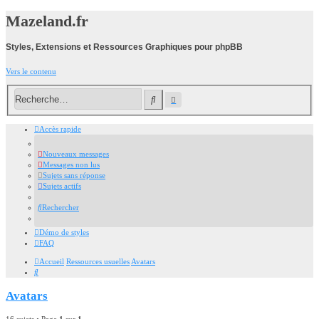
Mazeland.fr
Styles, Extensions et Ressources Graphiques pour phpBB
Vers le contenu
Recherche
Rechercher
avancée
Accès rapide
Nouveaux messages
Messages non lus
Sujets sans réponse
Sujets actifs
Rechercher
Démo de styles
FAQ
Accueil
Ressources usuelles
Avatars
Rechercher
Avatars
16 sujets • Page
1
sur
1