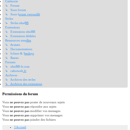
Catégorie
↳ Forum
↳ Sous forum
↳ Sous forum verrouillé
Styles
↳ Styles phpBB
Extensions
↳ Extensions phpBB
↳ Extensions dédiées
Ressources usuelles
↳ Avatars
↳ Documentations
↳ Icônes & Smileys
↳ Rangs
Forums
↳ phpBB-fr.com
↳ cabotweb.fr
Archives
↳ Archives des styles
↳ Archives des extensions
Permissions du forum
Vous
ne pouvez pas
poster de nouveaux sujets
Vous
ne pouvez pas
répondre aux sujets
Vous
ne pouvez pas
modifier vos messages
Vous
ne pouvez pas
supprimer vos messages
Vous
ne pouvez pas
joindre des fichiers
Accueil