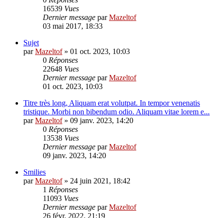
16539
Vues
Dernier message
par
Mazeltof
03 mai 2017, 18:33
Sujet
par
Mazeltof
»
01 oct. 2023, 10:03
0
Réponses
22648
Vues
Dernier message
par
Mazeltof
01 oct. 2023, 10:03
Titre très long, Aliquam erat volutpat. In tempor venenatis
tristique. Morbi non bibendum odio. Aliquam vitae lorem e...
par
Mazeltof
»
09 janv. 2023, 14:20
0
Réponses
13538
Vues
Dernier message
par
Mazeltof
09 janv. 2023, 14:20
Smilies
par
Mazeltof
»
24 juin 2021, 18:42
1
Réponses
11093
Vues
Dernier message
par
Mazeltof
26 févr. 2022, 21:19