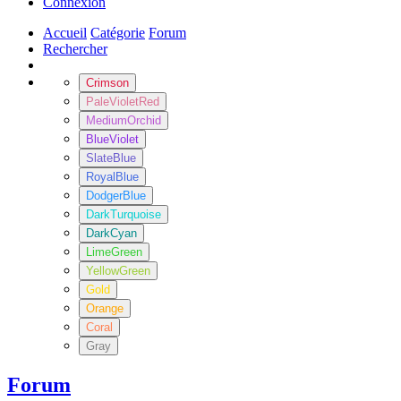
Connexion
Accueil
Catégorie
Forum
Rechercher
Crimson
PaleVioletRed
MediumOrchid
BlueViolet
SlateBlue
RoyalBlue
DodgerBlue
DarkTurquoise
DarkCyan
LimeGreen
YellowGreen
Gold
Orange
Coral
Gray
Forum