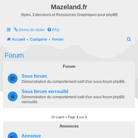
Mazeland.fr
Styles, Extensions et Ressources Graphiques pour phpBB
Démo de styles
FAQ
R
Accueil
Catégorie
Forum
e
Forum
c
h
Forum
e
Sous forum
r
Démonstration du comportement natif d'un sous-forum phpBB.
c
Sous forum verrouillé
h
Démonstration du comportement natif d'un sous-forum phpBB
verrouillé.
e
r
18 sujets • Page
1
sur
1
Annonces
Annonce