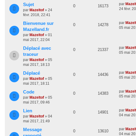
n
e
D
s
par
Mazel
Sujet
p
e
i
e
R
V
0
16173
e
24 févr. 2
e
s
par
Mazeltof
»
24
s
o
s
r
r
é
u
s
févr. 2018, 22:41
n
m
a
e
n
D
par
Mazel
Bienvenue sur
p
e
i
e
R
V
g
0
14278
e
05 mai 20
e
s
Mazelland.fr
e
s
s
o
s
r
r
é
u
s
par
Mazeltof
»
01
n
m
a
e
mai 2017, 22:04
n
p
e
i
e
g
e
s
D
par
Mazel
Déplacé avec
e
s
R
V
0
s
21337
o
s
r
s
e
05 mai 20
traceur
m
a
r
é
u
e
n
par
Mazeltof
»
05
e
g
n
mai 2017, 18:13
s
p
e
e
i
s
s
s
e
D
par
Mazel
Déplacé
R
V
0
14436
o
s
a
r
e
e
05 mai 20
par
Mazeltof
»
05
g
m
r
é
u
mai 2017, 18:11
n
e
s
e
n
s
D
par
Mazel
Code
p
e
i
R
V
0
s
14383
s
e
05 mai 20
e
par
Mazeltof
»
05
o
s
a
r
r
é
u
e
mai 2017, 09:46
g
n
m
n
D
par
Mazel
Lien
p
e
e
i
s
e
R
V
0
14901
e
04 mai 20
e
s
par
Mazeltof
»
04
s
o
s
r
r
é
u
s
mai 2017, 21:49
n
m
a
e
n
D
par
Mazel
Message
p
e
i
e
R
V
g
0
13610
e
04 mai 20
e
s
rapporté
e
s