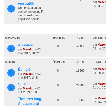
m
e
par
Mazel
verrouillé
t
a
e
r
20 juil. 2
u
e
Démonstration du
s
n
s
g
comportement natif
s
j
s
i
d'un sous-forum
a
e
e
phpBB verrouillé.
e
s
g
r
e
s
m
t
a
e
s
s
g
s
ANNONCES
RÉPONSES
VUES
DERNIER 
a
e
g
D
par
Mazel
Annonce
R
V
0
9503
e
s
e
03 mai 20
par
Mazeltof
»
03
r
é
u
mai 2017, 18:32
n
p
e
i
SUJETS
RÉPONSES
VUES
DERNIER 
e
o
s
r
D
par
Mazel
Épinglé
R
V
0
16560
m
e
03 mai 20
n
par
Mazeltof
»
03
e
r
é
u
mai 2017, 18:33
s
s
n
s
D
par
Mazel
Sujet
p
e
i
R
V
0
22706
a
e
e
01 oct. 20
e
par
Mazeltof
»
01
g
o
s
r
r
é
u
oct. 2023, 10:03
e
s
n
m
n
D
par
Mazel
Titre très long,
p
e
i
e
R
V
0
13568
e
09 janv. 2
e
s
Aliquam erat
s
o
s
r