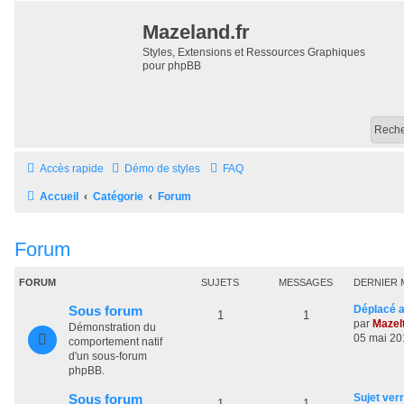
Mazeland.fr
Styles, Extensions et Ressources Graphiques
pour phpBB
Accès rapide
Démo de styles
FAQ
Accueil
Catégorie
Forum
Forum
FORUM
SUJETS
MESSAGES
DERNIER 
D
Déplacé a
Sous forum
S
M
1
1
e
par
Mazel
Démonstration du
r
05 mai 20
u
e
comportement natif
n
d'un sous-forum
j
s
i
phpBB.
e
e
s
r
D
Sujet verr
Sous forum
S
M
1
1