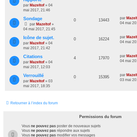
s
o
s
r
r
é
u
s
par
Mazeltof
»
04
n
m
a
e
mai 2017, 21:46
n
p
e
i
e
g
e
s
D
par
Mazel
Sondage
e
s
R
V
0
s
13443
o
s
r
s
e
04 mai 20
par
Mazeltof
»
m
a
r
é
u
e
04 mai 2017, 21:45
n
e
g
n
s
D
par
Mazel
Icône de sujet.
p
e
e
i
s
R
V
0
s
16224
s
e
04 mai 20
e
par
Mazeltof
»
04
o
s
a
r
r
é
u
e
mai 2017, 21:42
g
n
m
n
D
par
Mazel
Citations
p
e
e
i
s
e
R
V
4
17970
e
04 mai 20
e
s
par
Mazeltof
»
04
s
o
s
r
r
é
u
s
mai 2017, 12:03
n
m
a
e
n
D
par
Mazel
Verrouillé
p
e
i
e
R
V
g
0
15395
e
03 mai 20
e
s
par
Mazeltof
»
03
e
s
s
o
s
r
r
é
u
s
mai 2017, 18:35
n
m
a
e
n
p
e
i
e
g
e
s
e
s
s
Retourner à l’index du forum
o
s
r
s
m
a
e
n
e
g
Permissions du forum
s
e
s
s
s
Vous
ne pouvez pas
poster de nouveaux sujets
a
e
Vous
ne pouvez pas
répondre aux sujets
g
Vous
ne pouvez pas
modifier vos messages