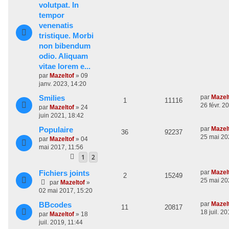
r
é
u
s
volutpat. In
n
m
a
e
n
tempor
p
e
i
e
g
e
venenatis
s
e
s
s
o
s
r
s
tristique. Morbi
m
a
e
non bibendum
n
e
g
odio. Aliquam
s
e
s
s
s
vitae lorem e...
a
e
par
Mazeltof
»
09
g
janv. 2023, 14:20
e
s
D
par
Mazel
Smilies
R
V
1
11116
e
26 févr. 2
par
Mazeltof
»
24
r
é
u
juin 2021, 18:42
n
D
par
Mazel
Populaire
p
e
i
R
V
36
92237
e
25 mai 20
e
par
Mazeltof
»
04
o
s
r
r
é
u
mai 2017, 11:56
n
m
1
2
n
p
e
i
e
e
s
D
par
Mazel
Fichiers joints
s
R
V
2
15249
o
s
r
s
e
25 mai 20
par
Mazeltof
»
m
a
r
e
é
u
02 mai 2017, 15:20
n
e
g
n
s
e
D
s
par
Mazel
BBcodes
p
e
i
s
R
V
11
20817
s
e
18 juil. 2
e
par
Mazeltof
»
18
a
o
s
r
e
r
é
u
juil. 2019, 11:44
g
n
m