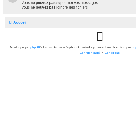
e
s
Vous
ne pouvez pas
supprimer vos messages
Vous
ne pouvez pas
joindre des fichiers
Accueil
G
Développé par
phpBB
® Forum Software © phpBB Limited
•
prosilver French edition par
i
ph
Confidentialité
•
Conditions
t
h
u
b