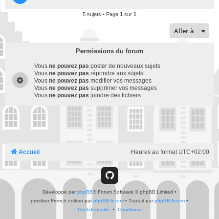
5 sujets • Page
1
sur
1
Aller à
Permissions du forum
Vous
ne pouvez pas
poster de nouveaux sujets
Vous
ne pouvez pas
répondre aux sujets
Vous
ne pouvez pas
modifier vos messages
Vous
ne pouvez pas
supprimer vos messages
Vous
ne pouvez pas
joindre des fichiers
Accueil
Heures au format
UTC+02:00
G
Développé par
phpBB
® Forum Software © phpBB Limited
i
•
prosilver French edition par
phpBB-fr.com
•
Traduit par
phpBB-fr.com
•
Confidentialité
•
Conditions
t