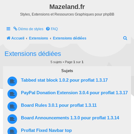
Mazeland.fr
Styles, Extensions et Ressources Graphiques pour phpBB
Démo de styles
FAQ
R
Accueil
Extensions
Extensions dédiées
e
Extensions dédiées
c
h
5 sujets • Page
1
sur
1
e
Sujets
r
Tabbed stat block 1.0.2 pour proflat 1.3.17
c
PayPal Donation Extension 3.0.4 pour proflat 1.3.17
h
e
Board Rules 3.0.1 pour proflat 1.3.11
r
Board Announcements 1.3.0 pour proflat 1.3.14
Proflat Fixed Navbar top