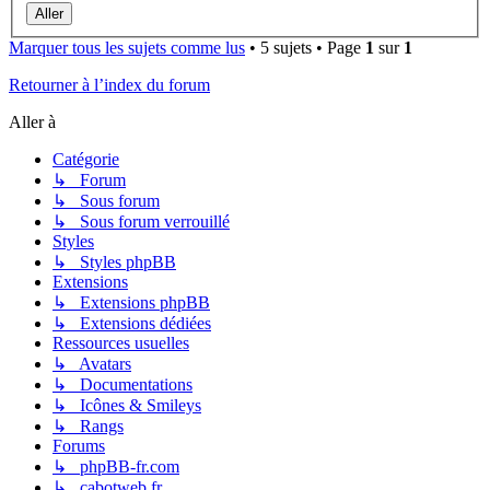
Marquer tous les sujets comme lus
• 5 sujets • Page
1
sur
1
Retourner à l’index du forum
Aller à
Catégorie
↳ Forum
↳ Sous forum
↳ Sous forum verrouillé
Styles
↳ Styles phpBB
Extensions
↳ Extensions phpBB
↳ Extensions dédiées
Ressources usuelles
↳ Avatars
↳ Documentations
↳ Icônes & Smileys
↳ Rangs
Forums
↳ phpBB-fr.com
↳ cabotweb.fr