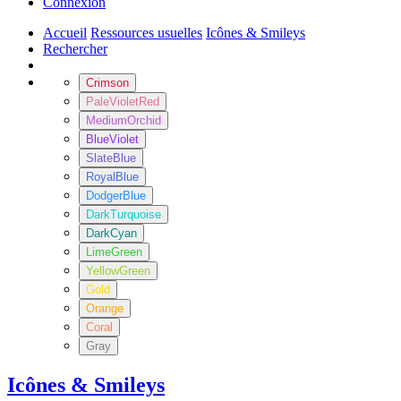
Connexion
Accueil
Ressources usuelles
Icônes & Smileys
Rechercher
Crimson
PaleVioletRed
MediumOrchid
BlueViolet
SlateBlue
RoyalBlue
DodgerBlue
DarkTurquoise
DarkCyan
LimeGreen
YellowGreen
Gold
Orange
Coral
Gray
Icônes & Smileys