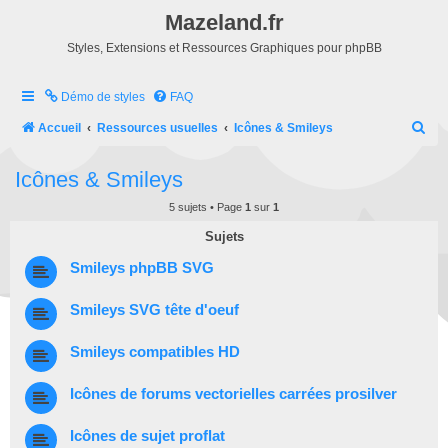
Mazeland.fr
Styles, Extensions et Ressources Graphiques pour phpBB
Démo de styles
FAQ
R
Accueil
Ressources usuelles
Icônes & Smileys
e
Icônes & Smileys
c
h
5 sujets • Page
1
sur
1
e
Sujets
r
Smileys phpBB SVG
c
Smileys SVG tête d'oeuf
h
e
Smileys compatibles HD
r
Icônes de forums vectorielles carrées prosilver
Icônes de sujet proflat