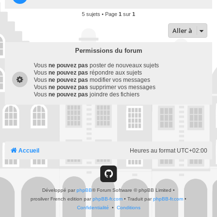
5 sujets • Page
1
sur
1
Aller à
Permissions du forum
Vous
ne pouvez pas
poster de nouveaux sujets
Vous
ne pouvez pas
répondre aux sujets
Vous
ne pouvez pas
modifier vos messages
Vous
ne pouvez pas
supprimer vos messages
Vous
ne pouvez pas
joindre des fichiers
Accueil
Heures au format
UTC+02:00
G
Développé par
phpBB
® Forum Software © phpBB Limited
i
•
prosilver French edition par
phpBB-fr.com
•
Traduit par
phpBB-fr.com
•
Confidentialité
•
Conditions
t