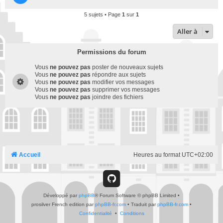
5 sujets • Page
1
sur
1
Aller à
Permissions du forum
Vous
ne pouvez pas
poster de nouveaux sujets
Vous
ne pouvez pas
répondre aux sujets
Vous
ne pouvez pas
modifier vos messages
Vous
ne pouvez pas
supprimer vos messages
Vous
ne pouvez pas
joindre des fichiers
Accueil
Heures au format
UTC+02:00
G
Développé par
phpBB
® Forum Software © phpBB Limited
i
•
prosilver French edition par
phpBB-fr.com
•
Traduit par
phpBB-fr.com
•
Confidentialité
•
Conditions
t