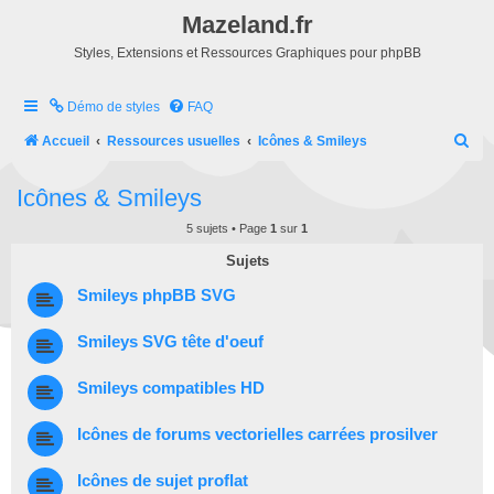
Mazeland.fr
Styles, Extensions et Ressources Graphiques pour phpBB
Démo de styles
FAQ
R
Accueil
Ressources usuelles
Icônes & Smileys
e
Icônes & Smileys
c
h
5 sujets • Page
1
sur
1
e
Sujets
r
Smileys phpBB SVG
c
Smileys SVG tête d'oeuf
h
e
Smileys compatibles HD
r
Icônes de forums vectorielles carrées prosilver
Icônes de sujet proflat