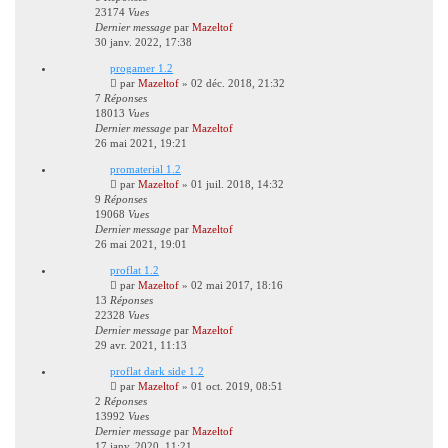
23174
Vues
Dernier message
par
Mazeltof
30 janv. 2022, 17:38
progamer 1.2
par
Mazeltof
»
02 déc. 2018, 21:32
7
Réponses
18013
Vues
Dernier message
par
Mazeltof
26 mai 2021, 19:21
promaterial 1.2
par
Mazeltof
»
01 juil. 2018, 14:32
9
Réponses
19068
Vues
Dernier message
par
Mazeltof
26 mai 2021, 19:01
proflat 1.2
par
Mazeltof
»
02 mai 2017, 18:16
13
Réponses
22328
Vues
Dernier message
par
Mazeltof
29 avr. 2021, 11:13
proflat dark side 1.2
par
Mazeltof
»
01 oct. 2019, 08:51
2
Réponses
13992
Vues
Dernier message
par
Mazeltof
17 janv. 2020, 11:21