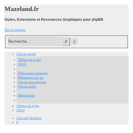
Mazeland.fr
Styles, Extensions et Ressources Graphiques pour phpBB
Vers le contenu
Recherche
Rechercher
avancée
Accès rapide
Démo de styles
FAQ
Nouveaux messages
Messages non lus
Sujets sans réponse
Sujets actifs
Rechercher
Démo de styles
FAQ
Accueil
Archives
Rechercher