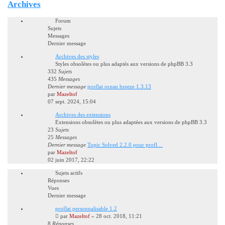
Archives
Forum
Sujets
Messages
Dernier message
Archives des styles
Styles obsolètes ou plus adaptés aux versions de phpBB 3.3
332
Sujets
435
Messages
Dernier message
proflat ocean breeze 1.3.13
par
Mazeltof
07 sept. 2024, 15:04
Archives des extensions
Extensions obsolètes ou plus adaptées aux versions de phpBB 3.3
23
Sujets
25
Messages
Dernier message
Topic Solved 2.2.0 pour profl…
par
Mazeltof
02 juin 2017, 22:22
Sujets actifs
Réponses
Vues
Dernier message
proflat personnalisable 1.2
par
Mazeltof
»
28 oct. 2018, 11:21
8
Réponses