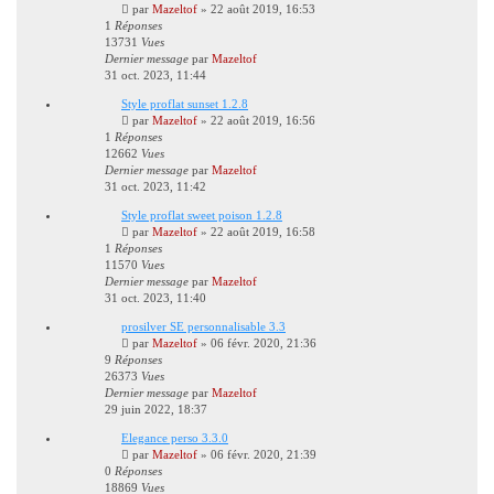
par
Mazeltof
»
22 août 2019, 16:53
1
Réponses
13731
Vues
Dernier message
par
Mazeltof
31 oct. 2023, 11:44
Style proflat sunset 1.2.8
par
Mazeltof
»
22 août 2019, 16:56
1
Réponses
12662
Vues
Dernier message
par
Mazeltof
31 oct. 2023, 11:42
Style proflat sweet poison 1.2.8
par
Mazeltof
»
22 août 2019, 16:58
1
Réponses
11570
Vues
Dernier message
par
Mazeltof
31 oct. 2023, 11:40
prosilver SE personnalisable 3.3
par
Mazeltof
»
06 févr. 2020, 21:36
9
Réponses
26373
Vues
Dernier message
par
Mazeltof
29 juin 2022, 18:37
Elegance perso 3.3.0
par
Mazeltof
»
06 févr. 2020, 21:39
0
Réponses
18869
Vues