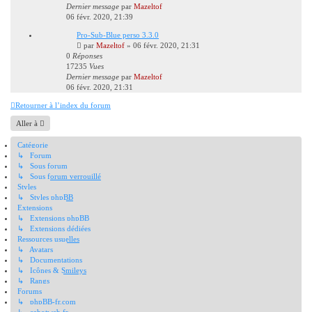
Dernier message
par
Mazeltof
06 févr. 2020, 21:39
Pro-Sub-Blue perso 3.3.0
par
Mazeltof
»
06 févr. 2020, 21:31
0
Réponses
17235
Vues
Dernier message
par
Mazeltof
06 févr. 2020, 21:31
Retourner à l’index du forum
Aller à
Catégorie
↳ Forum
↳ Sous forum
↳ Sous forum verrouillé
Styles
↳ Styles phpBB
Extensions
↳ Extensions phpBB
↳ Extensions dédiées
Ressources usuelles
↳ Avatars
↳ Documentations
↳ Icônes & Smileys
↳ Rangs
Forums
↳ phpBB-fr.com
↳ cabotweb.fr