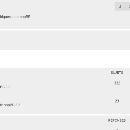
Rec
phiques pour phpBB
SUJETS
S
332
pBB 3.3
u
j
S
23
 de phpBB 3.3
e
u
t
j
RÉPONSES
s
e