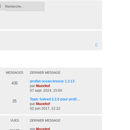
hercher
Recherche avancée
R
e
c
h
MESSAGES
DERNIER MESSAGE
e
D
proflat ocean breeze 1.3.13
r
M
435
e
par
Mazeltof
c
r
07 sept. 2024, 15:04
e
n
h
D
Topic Solved 2.2.0 pour profl…
s
i
M
25
e
par
Mazeltof
e
e
s
r
02 juin 2017, 22:22
r
e
r
n
m
a
s
i
e
VUES
DERNIER MESSAGE
e
s
g
s
r
s
D
par
Mazeltof