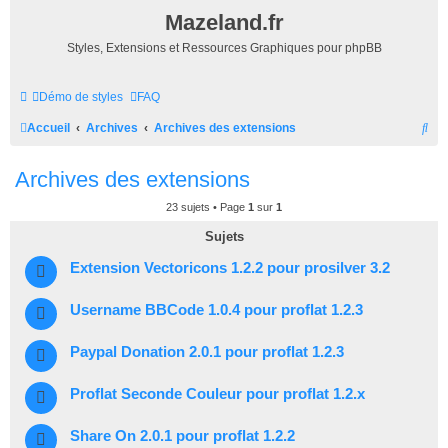
Mazeland.fr
Styles, Extensions et Ressources Graphiques pour phpBB
Démo de styles
FAQ
R
Accueil
Archives
Archives des extensions
e
Archives des extensions
c
h
23 sujets • Page
1
sur
1
e
Sujets
r
Extension Vectoricons 1.2.2 pour prosilver 3.2
c
Username BBCode 1.0.4 pour proflat 1.2.3
h
e
Paypal Donation 2.0.1 pour proflat 1.2.3
r
Proflat Seconde Couleur pour proflat 1.2.x
Share On 2.0.1 pour proflat 1.2.2