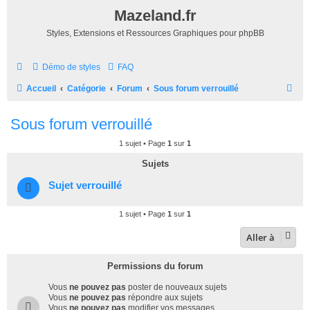
Mazeland.fr
Styles, Extensions et Ressources Graphiques pour phpBB
Démo de styles
FAQ
R
Accueil
Catégorie
Forum
Sous forum verrouillé
e
Sous forum verrouillé
c
h
1 sujet • Page
1
sur
1
e
Sujets
r
Sujet verrouillé
c
h
1 sujet • Page
1
sur
1
e
Aller à
r
Permissions du forum
Vous
ne pouvez pas
poster de nouveaux sujets
Vous
ne pouvez pas
répondre aux sujets
Vous
ne pouvez pas
modifier vos messages