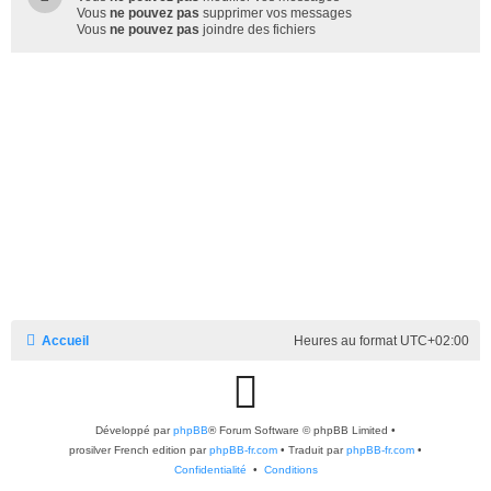
Vous
ne pouvez pas
supprimer vos messages
Vous
ne pouvez pas
joindre des fichiers
Accueil
Heures au format
UTC+02:00
G
Développé par
phpBB
® Forum Software © phpBB Limited
i
•
prosilver French edition par
phpBB-fr.com
•
Traduit par
phpBB-fr.com
•
Confidentialité
•
Conditions
t