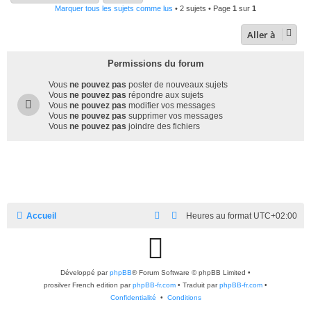
Marquer tous les sujets comme lus
• 2 sujets • Page
1
sur
1
Aller à
Permissions du forum
Vous
ne pouvez pas
poster de nouveaux sujets
Vous
ne pouvez pas
répondre aux sujets
Vous
ne pouvez pas
modifier vos messages
Vous
ne pouvez pas
supprimer vos messages
Vous
ne pouvez pas
joindre des fichiers
Accueil
Heures au format
UTC+02:00
G
Développé par
phpBB
® Forum Software © phpBB Limited
i
•
prosilver French edition par
phpBB-fr.com
•
Traduit par
phpBB-fr.com
•
Confidentialité
•
Conditions
t