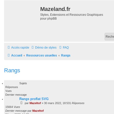
Mazeland.fr
Styles, Extensions et Ressources Graphiques
pour phpBB
Accès rapide
Démo de styles
FAQ
Accueil
Ressources usuelles
Rangs
Rangs
Sujets
Réponses
Vues
Dernier message
Rangs proflat SVG
par
Mazeltof
»
30 mars 2022, 18:53
1
Réponses
15664
Vues
Dernier message
par
Mazeltof