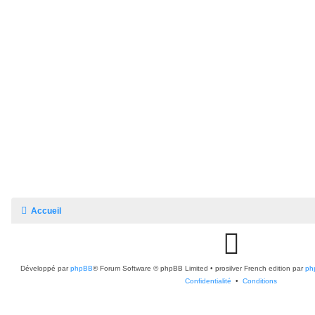
Accueil
G
Développé par
phpBB
® Forum Software © phpBB Limited
•
prosilver French edition par
i
ph
Confidentialité
•
Conditions
t