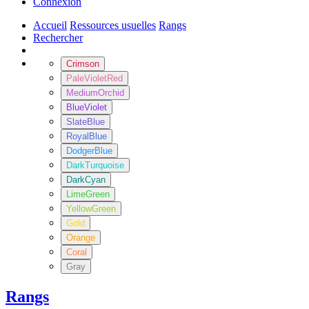
Connexion
Accueil
Ressources usuelles
Rangs
Rechercher
Crimson
PaleVioletRed
MediumOrchid
BlueViolet
SlateBlue
RoyalBlue
DodgerBlue
DarkTurquoise
DarkCyan
LimeGreen
YellowGreen
Gold
Orange
Coral
Gray
Rangs