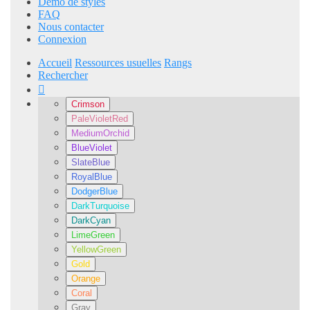
Démo de styles
FAQ
Nous contacter
Connexion
Accueil
Ressources usuelles
Rangs
Rechercher
Crimson
PaleVioletRed
MediumOrchid
BlueViolet
SlateBlue
RoyalBlue
DodgerBlue
DarkTurquoise
DarkCyan
LimeGreen
YellowGreen
Gold
Orange
Coral
Gray