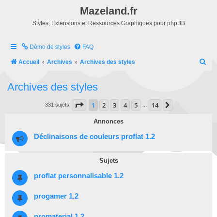
Mazeland.fr
Styles, Extensions et Ressources Graphiques pour phpBB
Démo de styles
FAQ
R
Accueil
Archives
Archives des styles
e
Archives des styles
c
h
Page
1
sur
14
1
2
3
4
5
14
Suivante
331 sujets
…
e
Annonces
r
Déclinaisons de couleurs proflat 1.2
c
h
Sujets
e
r
proflat personnalisable 1.2
progamer 1.2
promaterial 1.2