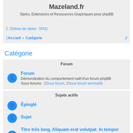
Mazeland.fr
Styles, Extensions et Ressources Graphiques pour phpBB
Démo de styles
FAQ
R
Accueil
Catégorie
e
Catégorie
c
h
Forum
e
Forum
r
Démonstration du comportement natif d'un forum phpBB
Sous-forums :
Sous forum
,
Sous forum verrouillé
c
h
Sujets actifs
e
Épinglé
r
Sujet
Titre très long, Aliquam erat volutpat. In tempor