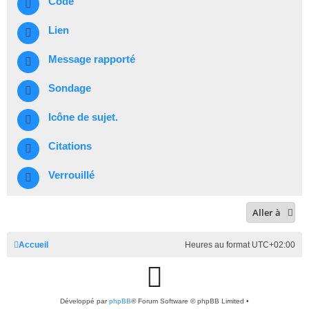
Code
Lien
Message rapporté
Sondage
Icône de sujet.
Citations
Verrouillé
Aller à
Accueil
Heures au format
UTC+02:00
G
Développé par
phpBB
® Forum Software © phpBB Limited
i
•