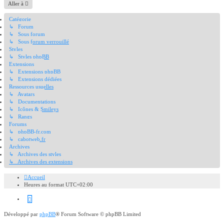
Aller à
Catégorie
↳ Forum
↳ Sous forum
↳ Sous forum verrouillé
Styles
↳ Styles phpBB
Extensions
↳ Extensions phpBB
↳ Extensions dédiées
Ressources usuelles
↳ Avatars
↳ Documentations
↳ Icônes & Smileys
↳ Rangs
Forums
↳ phpBB-fr.com
↳ cabotweb.fr
Archives
↳ Archives des styles
↳ Archives des extensions
Accueil
Heures au format
UTC+02:00
Github
Développé par
phpBB
® Forum Software © phpBB Limited