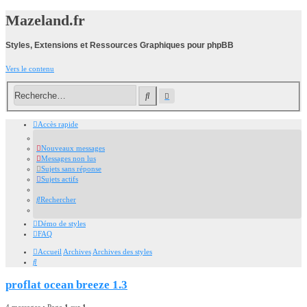
Mazeland.fr
Styles, Extensions et Ressources Graphiques pour phpBB
Vers le contenu
Recherche
Rechercher
avancée
Accès rapide
Nouveaux messages
Messages non lus
Sujets sans réponse
Sujets actifs
Rechercher
Démo de styles
FAQ
Accueil
Archives
Archives des styles
Rechercher
proflat ocean breeze 1.3
4 messages • Page
1
sur
1