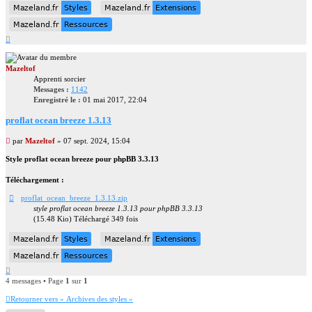
Mazeland.fr
Styles
Mazeland.fr
Extensions
Mazeland.fr
Styles
Mazeland.fr
Extensions
Mazeland.fr
Ressources
Mazeland.fr
Ressources
Haut
Mazeltof
Apprenti sorcier
Messages :
1142
Enregistré le :
01 mai 2017, 22:04
proflat ocean breeze 1.3.13
Message
par
Mazeltof
»
07 sept. 2024, 15:04
non
Style proflat ocean breeze pour phpBB 3.3.13
lu
Téléchargement :
proflat_ocean_breeze_1.3.13.zip
style proflat ocean breeze 1.3.13 pour phpBB 3.3.13
(15.48 Kio) Téléchargé 349 fois
Mazeland.fr
Styles
Mazeland.fr
Extensions
Mazeland.fr
Styles
Mazeland.fr
Extensions
Mazeland.fr
Ressources
Mazeland.fr
Ressources
Haut
4 messages • Page
1
sur
1
Retourner vers « Archives des styles »