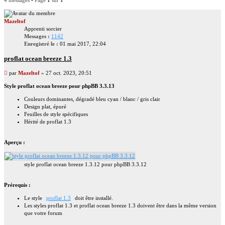
Mazeltof
Apprenti sorcier
Messages :
1142
Enregistré le :
01 mai 2017, 22:04
proflat ocean breeze 1.3
Message
par
Mazeltof
»
27 oct. 2023, 20:51
non
Style proflat ocean breeze pour phpBB 3.3.13
lu
Couleurs dominantes, dégradé bleu cyan / blanc / gris clair
Design plat, épuré
Feuilles de style spécifiques
Hérité de proflat 1.3
Aperçu :
style proflat ocean breeze 1.3.12 pour phpBB 3.3.12
Prérequis :
Le style
proflat 1.3
doit être installé.
Les styles proflat 1.3 et proflat ocean breeze 1.3 doivent être dans la même version
que votre forum