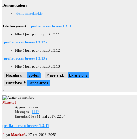
Démonstration :
demo.mazeland.fr
Téléchargement :
proflat ocean breeze 1.3.11 :
Mise à jour pour phpBB 3.3.11
proflat ocean breeze 1.3.12 :
Mise à jour pour phpBB 3.3.12
proflat ocean breeze 1.3.13 :
Mise à jour pour phpBB 3.3.13
Mazeland.fr
Styles
Mazeland.fr
Extensions
Mazeland.fr
Styles
Mazeland.fr
Extensions
Mazeland.fr
Ressources
Mazeland.fr
Ressources
Haut
Mazeltof
Apprenti sorcier
Messages :
1142
Enregistré le :
01 mai 2017, 22:04
proflat ocean breeze 1.3.11
Message
par
Mazeltof
»
27 oct. 2023, 20:53