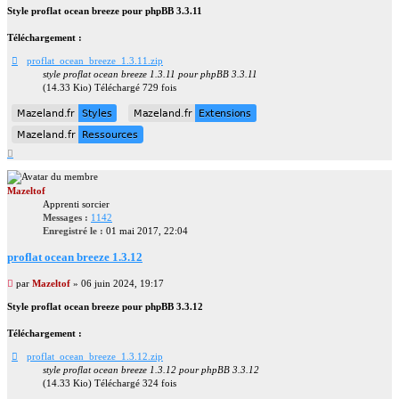
non
Style proflat ocean breeze pour phpBB 3.3.11
lu
Téléchargement :
proflat_ocean_breeze_1.3.11.zip
style proflat ocean breeze 1.3.11 pour phpBB 3.3.11
(14.33 Kio) Téléchargé 729 fois
Mazeland.fr
Styles
Mazeland.fr
Extensions
Mazeland.fr
Styles
Mazeland.fr
Extensions
Mazeland.fr
Ressources
Mazeland.fr
Ressources
Haut
Mazeltof
Apprenti sorcier
Messages :
1142
Enregistré le :
01 mai 2017, 22:04
proflat ocean breeze 1.3.12
Message
par
Mazeltof
»
06 juin 2024, 19:17
non
Style proflat ocean breeze pour phpBB 3.3.12
lu
Téléchargement :
proflat_ocean_breeze_1.3.12.zip
style proflat ocean breeze 1.3.12 pour phpBB 3.3.12
(14.33 Kio) Téléchargé 324 fois