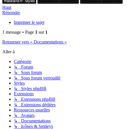
Mazeland.fr
Styles
Mazeland.fr
Extensions
Mazeland.fr
Ressources
Mazeland.fr
Styles
Mazeland.fr
Extensions
Mazeland.fr
Ressources
Haut
Répondre
Imprimer le sujet
1 message • Page
1
sur
1
Retourner vers « Documentations »
Aller à
Catégorie
↳ Forum
↳ Sous forum
↳ Sous forum verrouillé
Styles
↳ Styles phpBB
Extensions
↳ Extensions phpBB
↳ Extensions dédiées
Ressources usuelles
↳ Avatars
↳ Documentations
↳ Icônes & Smileys