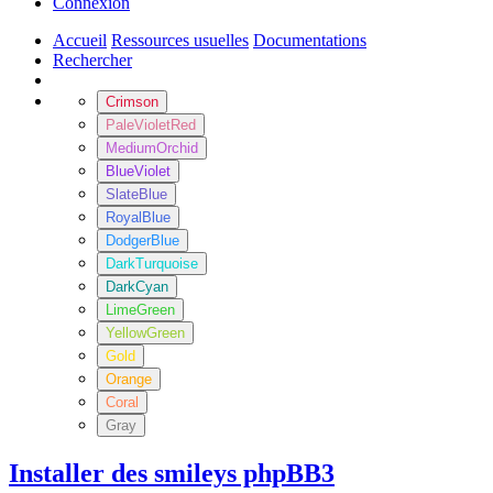
Connexion
Accueil
Ressources usuelles
Documentations
Rechercher
Crimson
PaleVioletRed
MediumOrchid
BlueViolet
SlateBlue
RoyalBlue
DodgerBlue
DarkTurquoise
DarkCyan
LimeGreen
YellowGreen
Gold
Orange
Coral
Gray
Installer des smileys phpBB3