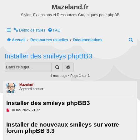
Mazeland.fr
Styles, Extensions et Ressources Graphiques pour phpBB
Démo de styles
FAQ
R
Accueil
Ressources usuelles
Documentations
e
Installer des smileys phpBB3
c
h
Rechercher
Recherche avancée
e
1 message • Page
1
sur
1
r
Mazeltof
c
Apprenti sorcier
h
Installer des smileys phpBB3
e
M
10 mai 2025, 21:32
r
e
s
s
Installer de nouveaux smileys sur votre
a
forum phpBB 3.3
g
e
n