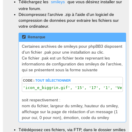
Téléchargez les
smileys
que vous désirez installer sur
o
n
votre forum.
l
u
Décompressez l'archive .zip à l'aide d'un logiciel de
compression de données pour extraire les fichiers sur
votre ordinateur.
Remarque
Certaines archives de smileys pour phpBB3 disposent
d'un fichier .pak pour une installation au clic.
Ce fichier .pak est un fichier texte reprenant les
informations de configuration des smileys de l'archive,
qui se présentent sous la forme suivante
CODE :
TOUT SÉLECTIONNER
'icon_e_biggrin.gif', '15', '17', '1', 'Very h
soit respectivement :
nom du fichier, largeur du smiley, hauteur du smiley,
affichage sur la page de rédaction d’un message (1
pour oui, 0 pour non), émotion, code du smiley
Télédéposez ces fichiers, via FTP, dans le dossier smilies