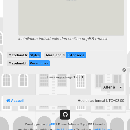
installation individuelle des smilies phpBB réussie
Mazeland.fr
Styles
Mazeland.fr
Extensions
Mazeland.fr
Styles
Mazeland.fr
Extensions
Mazeland.fr
Ressources
Mazeland.fr
Ressources
H
a
1 message • Page
1
sur
1
u
t
Aller à
Accueil
Heures au format
UTC+02:00
G
Développé par
phpBB
® Forum Software © phpBB Limited
i
•
prosilver French edition par
phpBB-fr.com
•
Traduit par
phpBB-fr.com
•