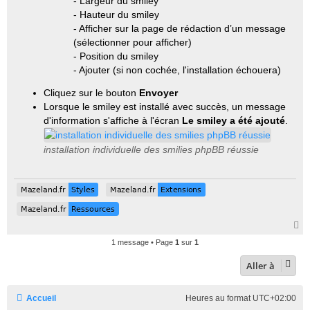
- Largeur du smiley
- Hauteur du smiley
- Afficher sur la page de rédaction d’un message
(sélectionner pour afficher)
- Position du smiley
- Ajouter (si non cochée, l'installation échouera)
Cliquez sur le bouton
Envoyer
Lorsque le smiley est installé avec succès, un message
d'information s'affiche à l'écran
Le smiley a été ajouté
.
installation individuelle des smilies phpBB réussie
Mazeland.fr
Styles
Mazeland.fr
Extensions
Mazeland.fr
Styles
Mazeland.fr
Extensions
Mazeland.fr
Ressources
Mazeland.fr
Ressources
H
a
1 message • Page
1
sur
1
u
t
Aller à
Accueil
Heures au format
UTC+02:00