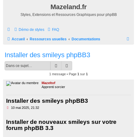
Mazeland.fr
Styles, Extensions et Ressources Graphiques pour phpBB
Démo de styles
FAQ
R
Accueil
Ressources usuelles
Documentations
e
Installer des smileys phpBB3
c
h
Rechercher
Recherche avancée
e
1 message • Page
1
sur
1
r
Mazeltof
c
Apprenti sorcier
h
Installer des smileys phpBB3
e
M
10 mai 2025, 21:32
r
e
s
s
Installer de nouveaux smileys sur votre
a
forum phpBB 3.3
g
e
n