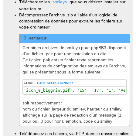
Téléchargez les
smileys
que vous désirez installer sur
o
n
votre forum.
l
u
Décompressez l'archive .zip à l'aide d'un logiciel de
compression de données pour extraire les fichiers sur
votre ordinateur.
Remarque
Certaines archives de smileys pour phpBB3 disposent
d'un fichier .pak pour une installation au clic.
Ce fichier .pak est un fichier texte reprenant les
informations de configuration des smileys de l'archive,
qui se présentent sous la forme suivante
CODE :
TOUT SÉLECTIONNER
'icon_e_biggrin.gif', '15', '17', '1', 'Very h
soit respectivement :
nom du fichier, largeur du smiley, hauteur du smiley,
affichage sur la page de rédaction d’un message (1
pour oui, 0 pour non), émotion, code du smiley
Télédéposez ces fichiers, via FTP, dans le dossier smilies