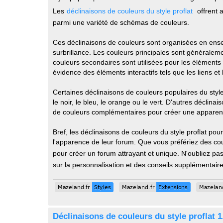
Les
déclinaisons de couleurs du style proflat
offrent a
parmi une variété de schémas de couleurs.
Ces déclinaisons de couleurs sont organisées en ens
surbrillance. Les couleurs principales sont généraleme
couleurs secondaires sont utilisées pour les éléments d
évidence des éléments interactifs tels que les liens et
Certaines déclinaisons de couleurs populaires du style
le noir, le bleu, le orange ou le vert. D'autres déclin
de couleurs complémentaires pour créer une apparen
Bref, les déclinaisons de couleurs du style proflat pou
l'apparence de leur forum. Que vous préfériez des coul
pour créer un forum attrayant et unique. N'oubliez pa
sur la personnalisation et des conseils supplémentaire
Mazeland.fr
Styles
Mazeland.fr
Extensions
Mazeland
Mazeland.fr
Styles
Mazeland.fr
Extensions
Mazeland
Déclinaisons de couleurs du style proflat 1