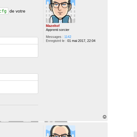
cfg
de votre
Mazeltof
Apprenti sorcier
Messages :
1142
Enregistré le :
01 mai 2017, 22:04
H
a
u
t