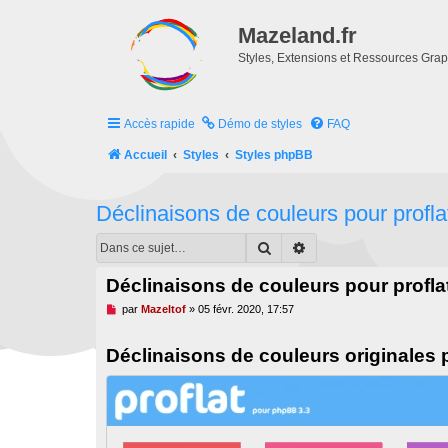
Mazeland.fr
Styles, Extensions et Ressources Gra
Accès rapide
Démo de styles
FAQ
Accueil
Styles
Styles phpBB
Déclinaisons de couleurs pour profla
Rechercher
Recherche avancée
Déclinaisons de couleurs pour profla
M
par
Mazeltof
»
05 févr. 2020, 17:57
e
s
s
Déclinaisons de couleurs originales p
a
g
e
n
o
n
l