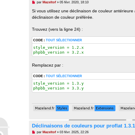
M
par
Mazeltof
»
05 févr. 2020, 18:10
e
s
Si vous utilisez une déclinaison de couleur antérieure 
s
déclinaison de couleur préférée.
a
g
e
Trouvez (vers la ligne 24) :
n
o
n
CODE :
TOUT SÉLECTIONNER
l
u
style_version = 1.2.x

phpbb_version = 3.2.x
Remplacez par :
CODE :
TOUT SÉLECTIONNER
style_version = 1.3.y

phpbb_version = 3.3.y
Mazeland.fr
Styles
Mazeland.fr
Extensions
Mazeland
Mazeland.fr
Styles
Mazeland.fr
Extensions
Mazeland
Déclinaisons de couleurs pour proflat 1.3.
M
par
Mazeltof
»
03 févr. 2025, 22:26