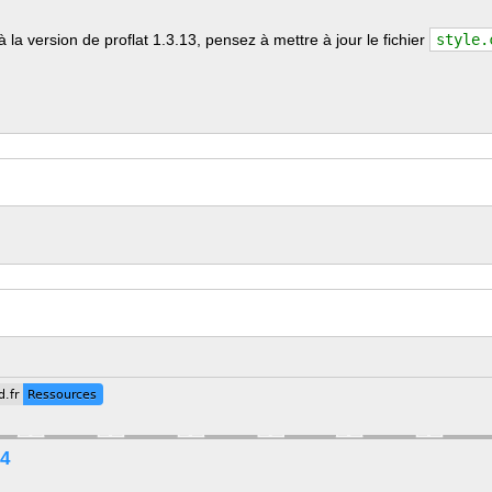
à la version de proflat 1.3.13, pensez à mettre à jour le fichier
style.
.fr
Ressources
.fr
Ressources
14