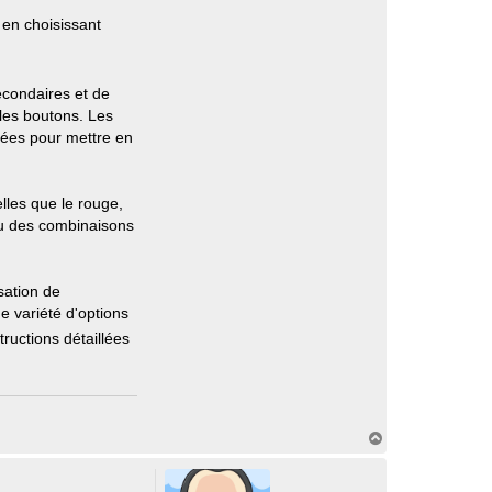
 en choisissant
econdaires et de
 les boutons. Les
isées pour mettre en
lles que le rouge,
 ou des combinaisons
sation de
e variété d'options
tructions détaillées
H
a
u
t