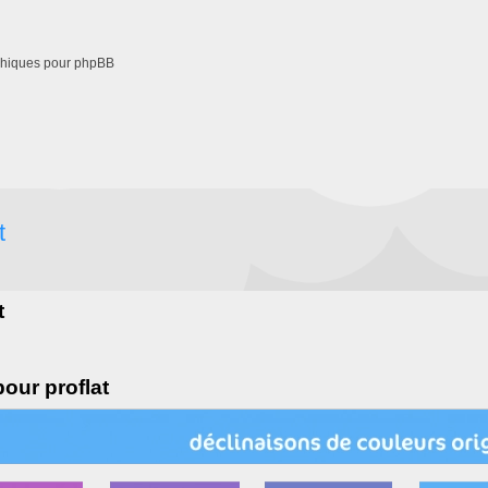
phiques pour phpBB
t
t
our proflat