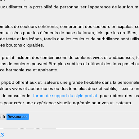
ux utilisateurs la possibilité de personnaliser l'apparence de leur forum
embles de couleurs cohérents, comprenant des couleurs principales, s
nt utilisées pour les éléments de base du forum, tels que les en-têtes,
e texte et les icônes, tandis que les couleurs de surbrillance sont util
 les boutons cliquables.
 proflat incluent des combinaisons de couleurs vives et audacieuses, te
aisons de couleurs peuvent être plus subtiles et utilisent des tons pastel
ce harmonieuse et apaisante.
r phpBB offrent aux utilisateurs une grande flexibilité dans la personnali
eurs vives et audacieuses ou des tons plus doux et subtils, il existe un
s de consulter le
forum de support du style proflat
pour obtenir des ins
s pour créer une expérience visuelle agréable pour vos utilisateurs.
.fr
Ressources
.fr
Ressources
.3