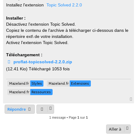
o
Installez l'extension
Topic Solved 2.2.0
n
l
u
Installer :
Désactivez l'extension Topic Solved.
Copiez le contenu de l'archive à télécharger ci-dessous dans le
répertoire ext\ de votre installation.
Activez l'extension Topic Solved.
Téléchargement :
proflat-topicsolved-2.2.0.zip
(12.41 Kio) Téléchargé 1053 fois
Mazeland.fr
Styles
Mazeland.fr
Extensions
Mazeland.fr
Styles
Mazeland.fr
Extensions
Mazeland.fr
Ressources
Mazeland.fr
Ressources
H
a
Répondre
u
t
1 message • Page
1
sur
1
Aller à