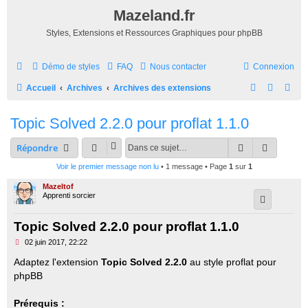
Mazeland.fr
Styles, Extensions et Ressources Graphiques pour phpBB
Démo de styles
FAQ
Nous contacter
Connexion
R
Accueil
Archives
Archives des extensions
e
Topic Solved 2.2.0 pour proflat 1.1.0
c
h
Rechercher
Recherc
Répondre
e
Voir le premier message non lu
• 1 message • Page
1
sur
1
r
Mazeltof
c
Apprenti sorcier
h
Topic Solved 2.2.0 pour proflat 1.1.0
e
M
02 juin 2017, 22:22
r
e
s
Adaptez l'extension
Topic Solved 2.2.0
au style proflat pour
s
phpBB
a
g
e
Prérequis :
n