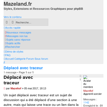
Mazeland.fr
Styles, Extensions et Ressources Graphiques pour phpBB
Vers le contenu
Rechercher
Recherche avancée
Accès rapide
Nouveaux messages
Messages non lus
Sujets sans réponse
Sujets actifs
Rechercher
Démo de styles
FAQ
Accueil
Catégorie
Forum
Sous forum
Rechercher
Déplacé avec traceur
1 message • Page
sur
1
1
Haut
Déplacé avec
1
traceur
Message
par
Mazeltof
»
05 mai 2017, 18:13
Mazeltof
non
Apprenti sorcier
lu
Un sujet déplacé avec traceur est un sujet de
Messages :
discussion qui a été déplacé d'une section à une
1142
autre, mais qui laisse une trace ou un lien dans la
Enregistré le :
01