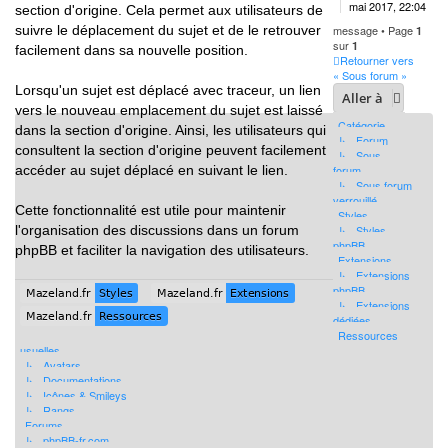
mai 2017, 22:04
section d'origine. Cela permet aux utilisateurs de
message • Page
suivre le déplacement du sujet et de le retrouver
1
sur
1
facilement dans sa nouvelle position.
Retourner vers
« Sous forum »
Lorsqu'un sujet est déplacé avec traceur, un lien
Aller à
vers le nouveau emplacement du sujet est laissé
Catégorie
dans la section d'origine. Ainsi, les utilisateurs qui
↳ Forum
consultent la section d'origine peuvent facilement
↳ Sous
forum
accéder au sujet déplacé en suivant le lien.
↳ Sous forum
verrouillé
Cette fonctionnalité est utile pour maintenir
Styles
↳ Styles
l'organisation des discussions dans un forum
phpBB
phpBB et faciliter la navigation des utilisateurs.
Extensions
↳ Extensions
phpBB
Mazeland.fr
Styles
Mazeland.fr
Extensions
Mazeland.fr
Styles
Mazeland.fr
Extensions
↳ Extensions
Mazeland.fr
Ressources
Mazeland.fr
Ressources
dédiées
Ressources
usuelles
↳ Avatars
↳ Documentations
↳ Icônes & Smileys
↳ Rangs
Forums
↳ phpBB-fr.com