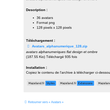
Description :
36 avatars
Format png
128 pixels x 128 pixels
Téléchargement :
Avatars_alphanumerique_128.zip
avatars alphanumeriques flat design et ombre
(187.55 Kio) Téléchargé 935 fois
Installation :
Copiez le contenu de l'archive à télécharger ci-desso
Mazeland.fr
Styles
Mazeland.fr
Extensions
Mazeland
Mazeland.fr
Styles
Mazeland.fr
Extensions
Mazeland
Retourner vers « Avatars »