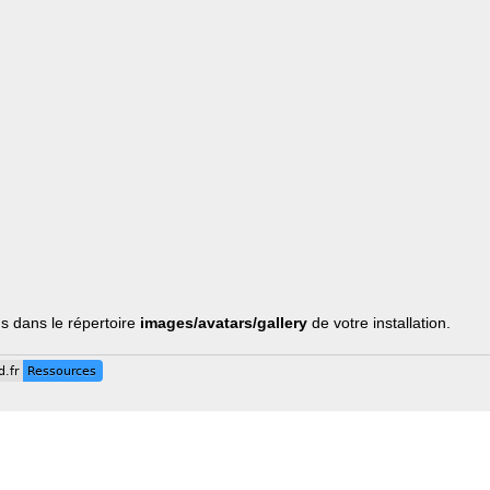
us dans le répertoire
images/avatars/gallery
de votre installation.
.fr
Ressources
.fr
Ressources