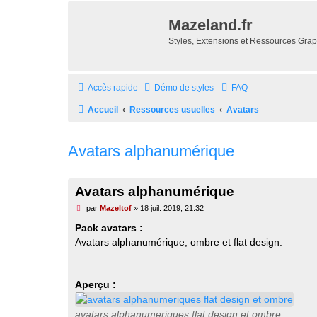
Mazeland.fr
Styles, Extensions et Ressources Gra
Accès rapide
Démo de styles
FAQ
Accueil
Ressources usuelles
Avatars
Avatars alphanumérique
Avatars alphanumérique
M
par
Mazeltof
»
18 juil. 2019, 21:32
e
s
Pack avatars :
s
Avatars alphanumérique, ombre et flat design.
a
g
e
n
o
Aperçu :
n
l
u
avatars alphanumeriques flat design et ombre