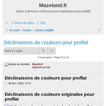
Mazeland.fr
Styles, Extensions et Ressources Graphiques pour phpBB
Démo de styles
FAQ
R
Accueil
Styles
Styles phpBB
e
Déclinaisons de couleurs pour proflat
c
h
Rechercher
Recherche avancée
e
3 messages • Page
1
sur
1
r
Mazeltof
c
Apprenti sorcier
h
Déclinaisons de couleurs pour proflat
e
M
05 févr. 2020, 17:57
r
e
s
s
Déclinaisons de couleurs originales pour
a
proflat
g
e
n