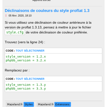
Apprenti sorcier
t
Déclinaisons de couleurs du style proflat 1.3
M
05 févr. 2020, 18:10
e
s
Si vous utilisez une déclinaison de couleur antérieure à la
s
version de proflat 1.3.13, pensez à mettre à jour le fichier
a
g
style.cfg
de votre déclinaison de couleur préférée.
e
n
o
Trouvez (vers la ligne 24) :
n
l
u
CODE :
TOUT SÉLECTIONNER
style_version = 1.2.x

phpbb_version = 3.2.x
Remplacez par :
CODE :
TOUT SÉLECTIONNER
style_version = 1.3.y

phpbb_version = 3.3.y
Mazeland.fr
Styles
Mazeland.fr
Extensions
Mazeland.fr
Styles
Mazeland.fr
Extensions