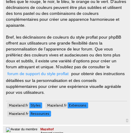
telles que le rouge, le noir, le bleu, le orange ou le vert. D'autres
déclinaisons de couleurs peuvent être plus subtiles et utilisent
des tons pastel ou des combinaisons de couleurs
complémentaires pour créer une apparence harmonieuse et
apaisante.
Bref, les déclinaisons de couleurs du style proflat pour phpBB
offrent aux utilisateurs une grande flexibilité dans la
personnalisation de l'apparence de leur forum. Que vous
préfériez des couleurs vives et audacieuses ou des tons plus
doux et subtils, il existe une variété d'options pour créer un
forum attrayant et unique. N'oubliez pas de consulter le
forum de support du style proflat
pour obtenir des instructions
détaillées sur la personnalisation et des conseils
supplémentaires pour créer une expérience visuelle agréable
pour vos utilisateurs.
Mazeland.fr
Styles
Mazeland.fr
Extensions
Mazeland.fr
Styles
Mazeland.fr
Extensions
Mazeland.fr
Ressources
Mazeland.fr
Ressources
H
a
Mazeltof
u