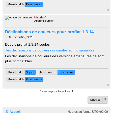
Mazeland.fr
Ressources
Mazeland.fr
Ressources
H
a
Mazeltof
u
Apprenti sorcier
t
Déclinaisons de couleurs pour proflat 1.3.14
M
03 févr. 2025, 22:26
e
s
Depuis proflat 1.3.14 seules
s
les déclinaisons de couleurs originales sont disponibles
.
a
g
Les déclinaisons de couleurs des versions antérieures ne sont
e
n
plus compatibles.
o
n
l
Mazeland.fr
Styles
Mazeland.fr
Extensions
Mazeland.fr
Styles
Mazeland.fr
Extensions
u
Mazeland.fr
Ressources
Mazeland.fr
Ressources
H
a
3 messages • Page
1
sur
1
u
t
Aller à
Accueil
Heures au format
UTC+02:00