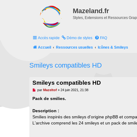
Mazeland.fr
Styles, Extensions et Ressources Gra
Accès rapide
Démo de styles
FAQ
Accueil
Ressources usuelles
Icônes & Smileys
Smileys compatibles HD
Smileys compatibles HD
M
par
Mazeltof
»
24 juin 2021, 21:38
e
s
Pack de smilies.
s
a
g
Description :
e
Smilies inspirés des smileys d'origine phpBB et compa
n
o
L'archive comprend les 24 smileys et un pack de smiley
n
l
u