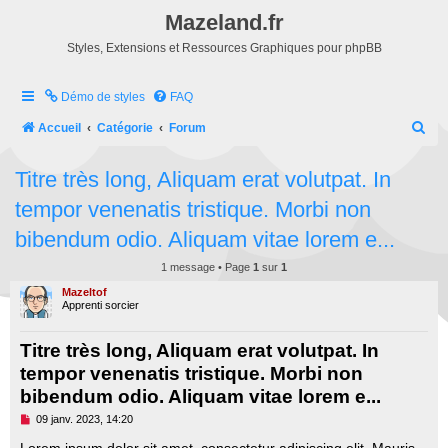
Mazeland.fr
Styles, Extensions et Ressources Graphiques pour phpBB
Démo de styles
FAQ
R
Accueil
Catégorie
Forum
e
Titre très long, Aliquam erat volutpat. In
c
tempor venenatis tristique. Morbi non
h
e
bibendum odio. Aliquam vitae lorem e...
r
1 message • Page
1
sur
1
c
Mazeltof
Apprenti sorcier
h
e
Titre très long, Aliquam erat volutpat. In
r
tempor venenatis tristique. Morbi non
bibendum odio. Aliquam vitae lorem e...
M
09 janv. 2023, 14:20
e
s
Lorem ipsum dolor sit amet, consectetur adipiscing elit. Mauris