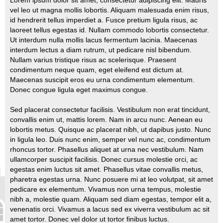
s
vel leo ut magna mollis lobortis. Aliquam malesuada enim risus,
a
g
id hendrerit tellus imperdiet a. Fusce pretium ligula risus, ac
e
laoreet tellus egestas id. Nullam commodo lobortis consectetur.
n
o
Ut interdum nulla mollis lacus fermentum lacinia. Maecenas
n
interdum lectus a diam rutrum, ut pedicare nisl bibendum.
l
u
Nullam varius tristique risus ac scelerisque. Praesent
condimentum neque quam, eget eleifend est dictum at.
Maecenas suscipit eros eu urna condimentum elementum.
Donec congue ligula eget maximus congue.
Sed placerat consectetur facilisis. Vestibulum non erat tincidunt,
convallis enim ut, mattis lorem. Nam in arcu nunc. Aenean eu
lobortis metus. Quisque ac placerat nibh, ut dapibus justo. Nunc
in ligula leo. Duis nunc enim, semper vel nunc ac, condimentum
rhoncus tortor. Phasellus aliquet at urna nec vestibulum. Nam
ullamcorper suscipit facilisis. Donec cursus molestie orci, ac
egestas enim luctus sit amet. Phasellus vitae convallis metus,
pharetra egestas urna. Nunc posuere mi at leo volutpat, sit amet
pedicare ex elementum. Vivamus non urna tempus, molestie
nibh a, molestie quam. Aliquam sed diam egestas, tempor elit a,
venenatis orci. Vivamus a lacus sed ex viverra vestibulum ac sit
amet tortor. Donec vel dolor ut tortor finibus luctus.