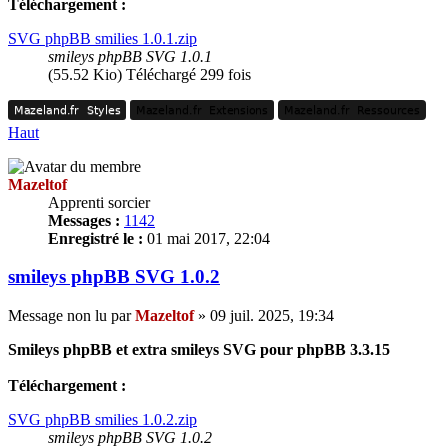
Téléchargement :
SVG phpBB smilies 1.0.1.zip
smileys phpBB SVG 1.0.1
(55.52 Kio) Téléchargé 299 fois
Mazeland.fr
Styles
Mazeland.fr
Extensions
Mazeland.fr
Ressources
Mazeland.fr
Styles
Mazeland.fr
Extensions
Mazeland.fr
Ressources
Haut
Mazeltof
Apprenti sorcier
Messages :
1142
Enregistré le :
01 mai 2017, 22:04
smileys phpBB SVG 1.0.2
Message non lu
par
Mazeltof
»
09 juil. 2025, 19:34
Smileys phpBB et extra smileys SVG pour phpBB 3.3.15
Téléchargement :
SVG phpBB smilies 1.0.2.zip
smileys phpBB SVG 1.0.2