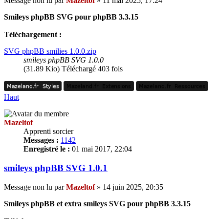
Message non lu
par
Mazeltof
»
11 mai 2025, 17:24
Smileys phpBB SVG pour phpBB 3.3.15
Téléchargement :
SVG phpBB smilies 1.0.0.zip
smileys phpBB SVG 1.0.0
(31.89 Kio) Téléchargé 403 fois
Mazeland.fr
Styles
Mazeland.fr
Extensions
Mazeland.fr
Ressources
Mazeland.fr
Styles
Mazeland.fr
Extensions
Mazeland.fr
Ressources
Haut
Mazeltof
Apprenti sorcier
Messages :
1142
Enregistré le :
01 mai 2017, 22:04
smileys phpBB SVG 1.0.1
Message non lu
par
Mazeltof
»
14 juin 2025, 20:35
Smileys phpBB et extra smileys SVG pour phpBB 3.3.15