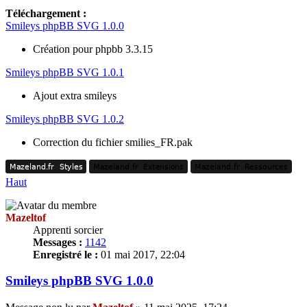
Téléchargement :
Smileys phpBB SVG 1.0.0
Création pour phpbb 3.3.15
Smileys phpBB SVG 1.0.1
Ajout extra smileys
Smileys phpBB SVG 1.0.2
Correction du fichier smilies_FR.pak
Mazeland.fr
Styles
Mazeland.fr
Extensions
Mazeland.fr
Ressources
Mazeland.fr
Styles
Mazeland.fr
Extensions
Mazeland.fr
Ressources
Haut
Mazeltof
Apprenti sorcier
Messages :
1142
Enregistré le :
01 mai 2017, 22:04
Smileys phpBB SVG 1.0.0