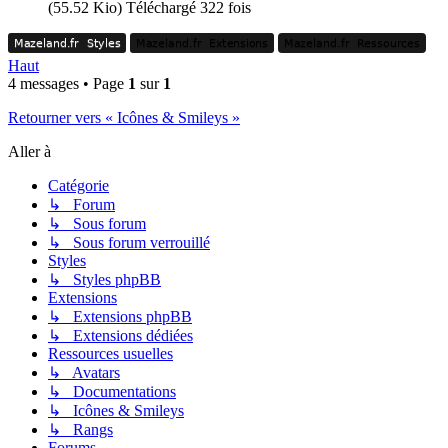
(55.52 Kio) Téléchargé 322 fois
Mazeland.fr
Styles
Mazeland.fr
Extensions
Mazeland.fr
Ressources
Mazeland.fr
Styles
Mazeland.fr
Extensions
Mazeland.fr
Ressources
Haut
4 messages • Page
1
sur
1
Retourner vers « Icônes & Smileys »
Aller à
Catégorie
↳ Forum
↳ Sous forum
↳ Sous forum verrouillé
Styles
↳ Styles phpBB
Extensions
↳ Extensions phpBB
↳ Extensions dédiées
Ressources usuelles
↳ Avatars
↳ Documentations
↳ Icônes & Smileys
↳ Rangs
Forums