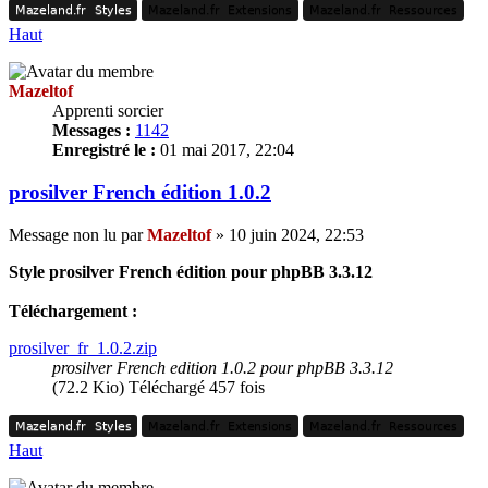
Mazeland.fr
Styles
Mazeland.fr
Extensions
Mazeland.fr
Ressources
Mazeland.fr
Styles
Mazeland.fr
Extensions
Mazeland.fr
Ressources
Haut
Mazeltof
Apprenti sorcier
Messages :
1142
Enregistré le :
01 mai 2017, 22:04
prosilver French édition 1.0.2
Message non lu
par
Mazeltof
»
10 juin 2024, 22:53
Style prosilver French édition pour phpBB 3.3.12
Téléchargement :
prosilver_fr_1.0.2.zip
prosilver French edition 1.0.2 pour phpBB 3.3.12
(72.2 Kio) Téléchargé 457 fois
Mazeland.fr
Styles
Mazeland.fr
Extensions
Mazeland.fr
Ressources
Mazeland.fr
Styles
Mazeland.fr
Extensions
Mazeland.fr
Ressources
Haut