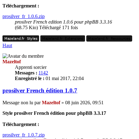
Téléchargement :
prosilver_fr_1.0.6.zip
prosilver French edition 1.0.6 pour phpBB 3.3.16
(68.75 Kio) Téléchargé 171 fois
Mazeland.fr
Styles
Mazeland.fr
Extensions
Mazeland.fr
Ressources
Mazeland.fr
Styles
Mazeland.fr
Extensions
Mazeland.fr
Ressources
Haut
Mazeltof
Apprenti sorcier
Messages :
1142
Enregistré le :
01 mai 2017, 22:04
prosilver French édition 1.0.7
Message non lu
par
Mazeltof
»
08 juin 2026, 09:51
Style prosilver French édition pour phpBB 3.3.17
Téléchargement :
prosilver_fr_1.0.7.zip