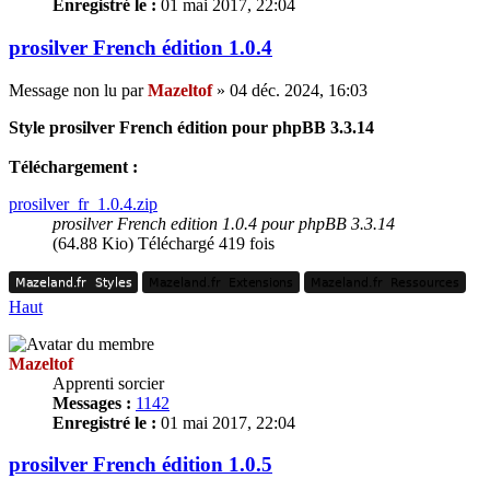
Enregistré le :
01 mai 2017, 22:04
prosilver French édition 1.0.4
Message non lu
par
Mazeltof
»
04 déc. 2024, 16:03
Style prosilver French édition pour phpBB 3.3.14
Téléchargement :
prosilver_fr_1.0.4.zip
prosilver French edition 1.0.4 pour phpBB 3.3.14
(64.88 Kio) Téléchargé 419 fois
Mazeland.fr
Styles
Mazeland.fr
Extensions
Mazeland.fr
Ressources
Mazeland.fr
Styles
Mazeland.fr
Extensions
Mazeland.fr
Ressources
Haut
Mazeltof
Apprenti sorcier
Messages :
1142
Enregistré le :
01 mai 2017, 22:04
prosilver French édition 1.0.5