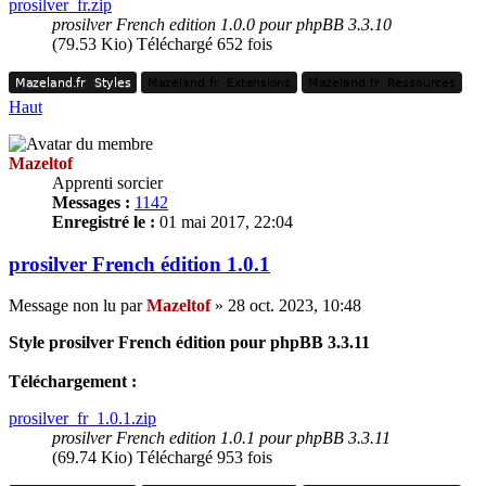
prosilver_fr.zip
prosilver French edition 1.0.0 pour phpBB 3.3.10
(79.53 Kio) Téléchargé 652 fois
Mazeland.fr
Styles
Mazeland.fr
Extensions
Mazeland.fr
Ressources
Mazeland.fr
Styles
Mazeland.fr
Extensions
Mazeland.fr
Ressources
Haut
Mazeltof
Apprenti sorcier
Messages :
1142
Enregistré le :
01 mai 2017, 22:04
prosilver French édition 1.0.1
Message non lu
par
Mazeltof
»
28 oct. 2023, 10:48
Style prosilver French édition pour phpBB 3.3.11
Téléchargement :
prosilver_fr_1.0.1.zip
prosilver French edition 1.0.1 pour phpBB 3.3.11
(69.74 Kio) Téléchargé 953 fois