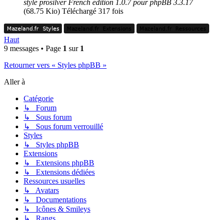
style prosilver French edition 1.0.7 pour phpBB 3.3.17
(68.75 Kio) Téléchargé 317 fois
Mazeland.fr
Styles
Mazeland.fr
Extensions
Mazeland.fr
Ressources
Mazeland.fr
Styles
Mazeland.fr
Extensions
Mazeland.fr
Ressources
Haut
9 messages • Page
1
sur
1
Retourner vers « Styles phpBB »
Aller à
Catégorie
↳ Forum
↳ Sous forum
↳ Sous forum verrouillé
Styles
↳ Styles phpBB
Extensions
↳ Extensions phpBB
↳ Extensions dédiées
Ressources usuelles
↳ Avatars
↳ Documentations
↳ Icônes & Smileys
↳ Rangs