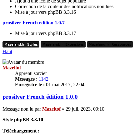
Ajout d'une icône de sujet populaire
Correction de la couleur des notifications non lues
Mise à jour vers phpBB 3.3.16
prosilver French edition 1.0.7
Mise à jour vers phpBB 3.3.17
Mazeland.fr
Styles
Mazeland.fr
Extensions
Mazeland.fr
Ressources
Mazeland.fr
Styles
Mazeland.fr
Extensions
Mazeland.fr
Ressources
Haut
Mazeltof
Apprenti sorcier
Messages :
1142
Enregistré le :
01 mai 2017, 22:04
prosilver French édition 1.0.0
Message non lu
par
Mazeltof
»
29 juil. 2023, 09:10
Style phpBB 3.3.10
Téléchargement :