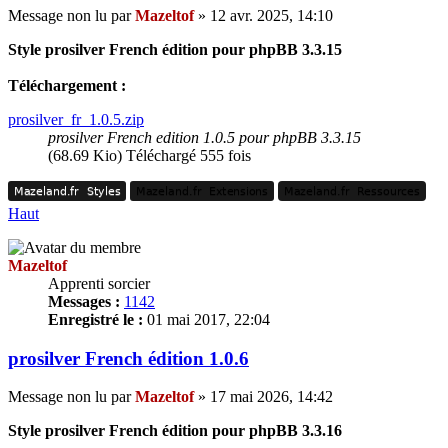
Message non lu
par
Mazeltof
»
12 avr. 2025, 14:10
Style prosilver French édition pour phpBB 3.3.15
Téléchargement :
prosilver_fr_1.0.5.zip
prosilver French edition 1.0.5 pour phpBB 3.3.15
(68.69 Kio) Téléchargé 555 fois
Mazeland.fr
Styles
Mazeland.fr
Extensions
Mazeland.fr
Ressources
Mazeland.fr
Styles
Mazeland.fr
Extensions
Mazeland.fr
Ressources
Haut
Mazeltof
Apprenti sorcier
Messages :
1142
Enregistré le :
01 mai 2017, 22:04
prosilver French édition 1.0.6
Message non lu
par
Mazeltof
»
17 mai 2026, 14:42
Style prosilver French édition pour phpBB 3.3.16