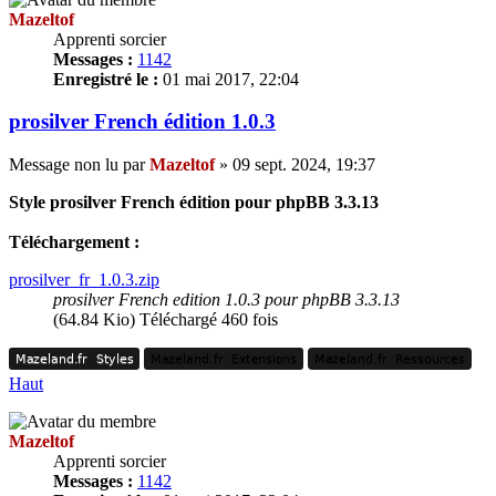
Mazeltof
Apprenti sorcier
Messages :
1142
Enregistré le :
01 mai 2017, 22:04
prosilver French édition 1.0.3
Message non lu
par
Mazeltof
»
09 sept. 2024, 19:37
Style prosilver French édition pour phpBB 3.3.13
Téléchargement :
prosilver_fr_1.0.3.zip
prosilver French edition 1.0.3 pour phpBB 3.3.13
(64.84 Kio) Téléchargé 460 fois
Mazeland.fr
Styles
Mazeland.fr
Extensions
Mazeland.fr
Ressources
Mazeland.fr
Styles
Mazeland.fr
Extensions
Mazeland.fr
Ressources
Haut
Mazeltof
Apprenti sorcier
Messages :
1142